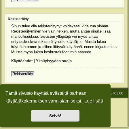
Rekisteröidy
Sinun tulee olla rekisteröitynyt voidaksesi kirjautua sisään.
Rekisteröityminen vie vain hetken, mutta antaa sinulle lisää
mahdollisuuksia. Sivuston ylläpitäjä voi myös antaa
erityisoikeuksia rekisteröityneille käyttäjille. Muista lukea
käyttöehtomme ja siihen liittyvät käytännöt ennen kirjautumista.
Muista myös lukea keskustelufoorumin säännöt.
Käyttöehdot
|
Yksityisyyden suoja
Rekisteröidy
Tämä sivusto käyttää evästeitä parhaan
Etusivu
Viesti Ylläpidolle
Kaikki ajat ovat
UTC+03:00
käyttäjäkokemuksen varmistamiseksi.
Lue lisää
Keskustelufoorumin ohjelmisto
phpBB
® Forum Software © phpBB Limited
Käännös: phpBB Suomi (lurttinen, harritapio, Pettis)
Style: Green-Style-Slim by Joyce&Luna
phpBB-Style-Design
Selvä!
Yksityisyys
|
Ehdot