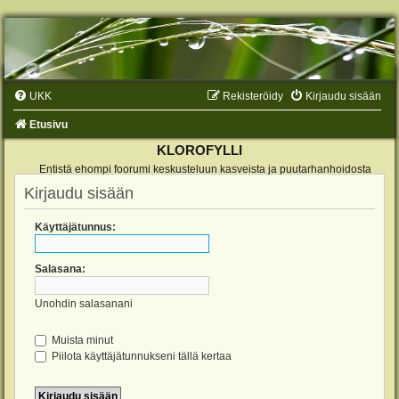
UKK
Rekisteröidy
Kirjaudu sisään
Etusivu
KLOROFYLLI
Entistä ehompi foorumi keskusteluun kasveista ja puutarhanhoidosta
Kirjaudu sisään
Käyttäjätunnus:
Salasana:
Unohdin salasanani
Muista minut
Piilota käyttäjätunnukseni tällä kertaa