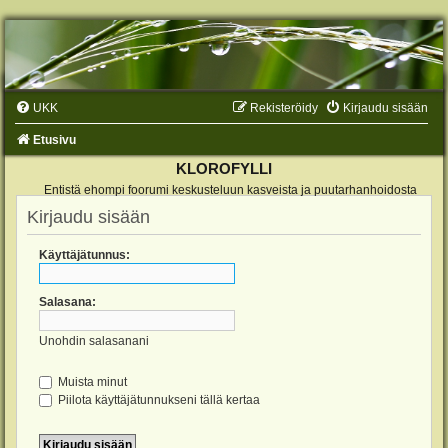
UKK
Rekisteröidy
Kirjaudu sisään
Etusivu
KLOROFYLLI
Entistä ehompi foorumi keskusteluun kasveista ja puutarhanhoidosta
Kirjaudu sisään
Käyttäjätunnus:
Salasana:
Unohdin salasanani
Muista minut
Piilota käyttäjätunnukseni tällä kertaa