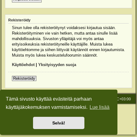
Rekisteröidy
Sinun tulee olla rekisteröitynyt voidaksesi kirjautua sisään.
Rekisteröityminen vie vain hetken, mutta antaa sinulle lisää
mahdollisuuksia. Sivuston ylläpitäjä voi myös antaa
erityisoikeuksia rekisteröityneille käyttäjille. Muista lukea
käyttöehtomme ja siihen liittyvät käytännöt ennen kirjautumista.
Muista myös lukea keskustelufoorumin säännöt.
Käyttöehdot
|
Yksityisyyden suoja
Rekisteröidy
Tämä sivusto käyttää evästeitä parhaan
Etusivu
Viesti Ylläpidolle
Kaikki ajat ovat
UTC+03:00
käyttäjäkokemuksen varmistamiseksi.
Lue lisää
Keskustelufoorumin ohjelmisto
phpBB
® Forum Software © phpBB Limited
Käännös: phpBB Suomi (lurttinen, harritapio, Pettis)
Style: Green-Style-Slim by Joyce&Luna
phpBB-Style-Design
Selvä!
Yksityisyys
|
Ehdot