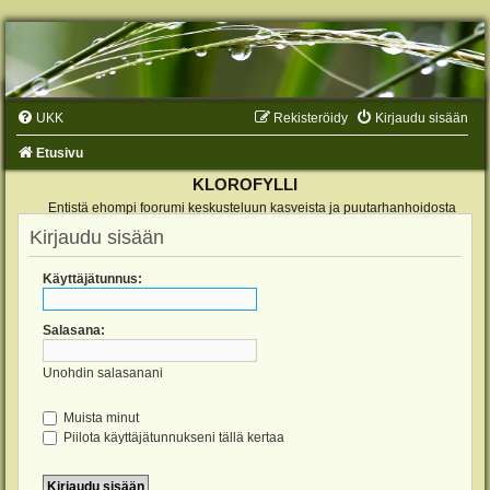
UKK
Rekisteröidy
Kirjaudu sisään
Etusivu
KLOROFYLLI
Entistä ehompi foorumi keskusteluun kasveista ja puutarhanhoidosta
Kirjaudu sisään
Käyttäjätunnus:
Salasana:
Unohdin salasanani
Muista minut
Piilota käyttäjätunnukseni tällä kertaa