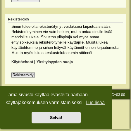
Rekisteröidy
Sinun tulee olla rekisteröitynyt voidaksesi kirjautua sisään.
Rekisteröityminen vie vain hetken, mutta antaa sinulle lisää
mahdollisuuksia. Sivuston ylläpitäjä voi myös antaa
erityisoikeuksia rekisteröityneille käyttäjille. Muista lukea
käyttöehtomme ja siihen liittyvät käytännöt ennen kirjautumista.
Muista myös lukea keskustelufoorumin säännöt.
Käyttöehdot
|
Yksityisyyden suoja
Rekisteröidy
Tämä sivusto käyttää evästeitä parhaan
Etusivu
Viesti Ylläpidolle
Kaikki ajat ovat
UTC+03:00
käyttäjäkokemuksen varmistamiseksi.
Lue lisää
Keskustelufoorumin ohjelmisto
phpBB
® Forum Software © phpBB Limited
Käännös: phpBB Suomi (lurttinen, harritapio, Pettis)
Style: Green-Style-Slim by Joyce&Luna
phpBB-Style-Design
Selvä!
Yksityisyys
|
Ehdot