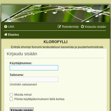
UKK
Rekisteröidy
Kirjaudu sisään
Etusivu
KLOROFYLLI
Entistä ehompi foorumi keskusteluun kasveista ja puutarhanhoidosta
Kirjaudu sisään
Käyttäjätunnus:
Salasana:
Unohdin salasanani
Muista minut
Piilota käyttäjätunnukseni tällä kertaa