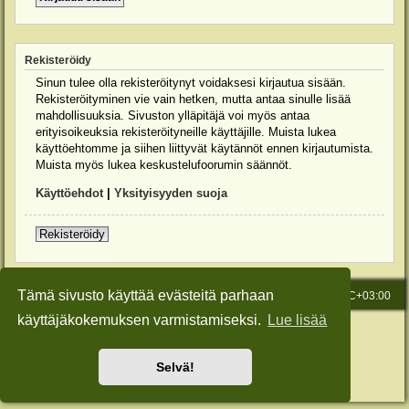
Rekisteröidy
Sinun tulee olla rekisteröitynyt voidaksesi kirjautua sisään.
Rekisteröityminen vie vain hetken, mutta antaa sinulle lisää
mahdollisuuksia. Sivuston ylläpitäjä voi myös antaa
erityisoikeuksia rekisteröityneille käyttäjille. Muista lukea
käyttöehtomme ja siihen liittyvät käytännöt ennen kirjautumista.
Muista myös lukea keskustelufoorumin säännöt.
Käyttöehdot
|
Yksityisyyden suoja
Rekisteröidy
Tämä sivusto käyttää evästeitä parhaan
Etusivu
Viesti Ylläpidolle
Kaikki ajat ovat
UTC+03:00
käyttäjäkokemuksen varmistamiseksi.
Lue lisää
Keskustelufoorumin ohjelmisto
phpBB
® Forum Software © phpBB Limited
Käännös: phpBB Suomi (lurttinen, harritapio, Pettis)
Style: Green-Style-Slim by Joyce&Luna
phpBB-Style-Design
Selvä!
Yksityisyys
|
Ehdot