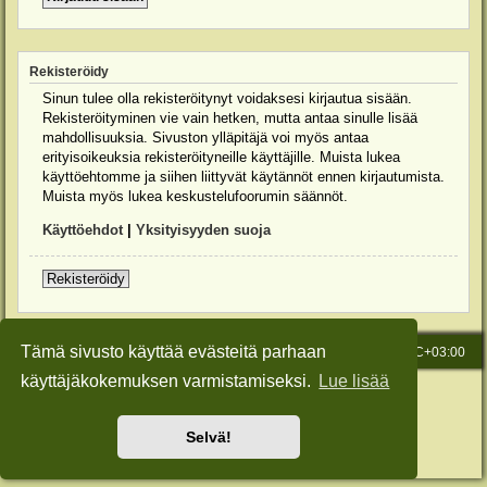
Rekisteröidy
Sinun tulee olla rekisteröitynyt voidaksesi kirjautua sisään.
Rekisteröityminen vie vain hetken, mutta antaa sinulle lisää
mahdollisuuksia. Sivuston ylläpitäjä voi myös antaa
erityisoikeuksia rekisteröityneille käyttäjille. Muista lukea
käyttöehtomme ja siihen liittyvät käytännöt ennen kirjautumista.
Muista myös lukea keskustelufoorumin säännöt.
Käyttöehdot
|
Yksityisyyden suoja
Rekisteröidy
Tämä sivusto käyttää evästeitä parhaan
Etusivu
Viesti Ylläpidolle
Kaikki ajat ovat
UTC+03:00
käyttäjäkokemuksen varmistamiseksi.
Lue lisää
Keskustelufoorumin ohjelmisto
phpBB
® Forum Software © phpBB Limited
Käännös: phpBB Suomi (lurttinen, harritapio, Pettis)
Style: Green-Style-Slim by Joyce&Luna
phpBB-Style-Design
Selvä!
Yksityisyys
|
Ehdot