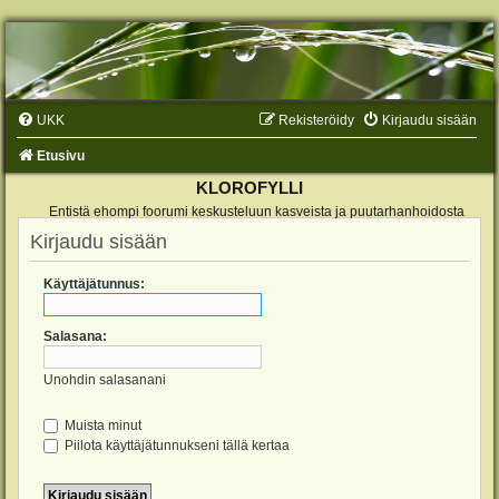
UKK
Rekisteröidy
Kirjaudu sisään
Etusivu
KLOROFYLLI
Entistä ehompi foorumi keskusteluun kasveista ja puutarhanhoidosta
Kirjaudu sisään
Käyttäjätunnus:
Salasana:
Unohdin salasanani
Muista minut
Piilota käyttäjätunnukseni tällä kertaa