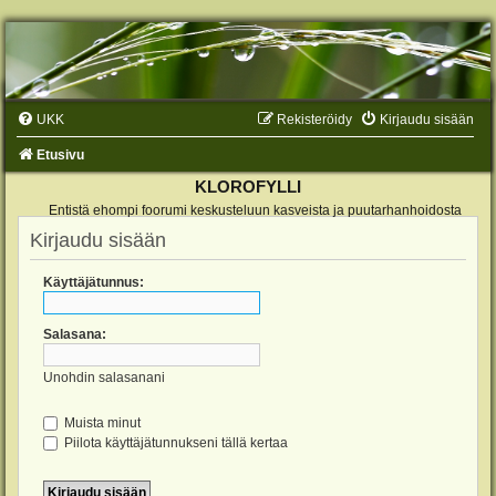
UKK
Rekisteröidy
Kirjaudu sisään
Etusivu
KLOROFYLLI
Entistä ehompi foorumi keskusteluun kasveista ja puutarhanhoidosta
Kirjaudu sisään
Käyttäjätunnus:
Salasana:
Unohdin salasanani
Muista minut
Piilota käyttäjätunnukseni tällä kertaa