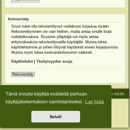
Rekisteröidy
Sinun tulee olla rekisteröitynyt voidaksesi kirjautua sisään.
Rekisteröityminen vie vain hetken, mutta antaa sinulle lisää
mahdollisuuksia. Sivuston ylläpitäjä voi myös antaa
erityisoikeuksia rekisteröityneille käyttäjille. Muista lukea
käyttöehtomme ja siihen liittyvät käytännöt ennen kirjautumista.
Muista myös lukea keskustelufoorumin säännöt.
Käyttöehdot
|
Yksityisyyden suoja
Rekisteröidy
Tämä sivusto käyttää evästeitä parhaan
Etusivu
Viesti Ylläpidolle
Kaikki ajat ovat
UTC+03:00
käyttäjäkokemuksen varmistamiseksi.
Lue lisää
Keskustelufoorumin ohjelmisto
phpBB
® Forum Software © phpBB Limited
Käännös: phpBB Suomi (lurttinen, harritapio, Pettis)
Style: Green-Style-Slim by Joyce&Luna
phpBB-Style-Design
Selvä!
Yksityisyys
|
Ehdot