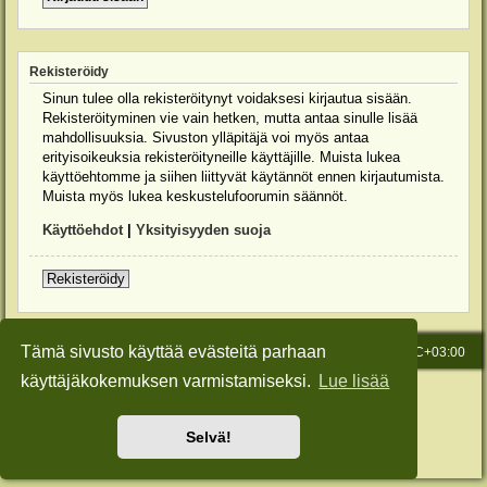
Rekisteröidy
Sinun tulee olla rekisteröitynyt voidaksesi kirjautua sisään.
Rekisteröityminen vie vain hetken, mutta antaa sinulle lisää
mahdollisuuksia. Sivuston ylläpitäjä voi myös antaa
erityisoikeuksia rekisteröityneille käyttäjille. Muista lukea
käyttöehtomme ja siihen liittyvät käytännöt ennen kirjautumista.
Muista myös lukea keskustelufoorumin säännöt.
Käyttöehdot
|
Yksityisyyden suoja
Rekisteröidy
Tämä sivusto käyttää evästeitä parhaan
Etusivu
Viesti Ylläpidolle
Kaikki ajat ovat
UTC+03:00
käyttäjäkokemuksen varmistamiseksi.
Lue lisää
Keskustelufoorumin ohjelmisto
phpBB
® Forum Software © phpBB Limited
Käännös: phpBB Suomi (lurttinen, harritapio, Pettis)
Style: Green-Style-Slim by Joyce&Luna
phpBB-Style-Design
Selvä!
Yksityisyys
|
Ehdot