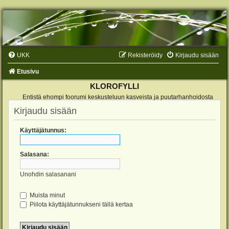
UKK
Rekisteröidy
Kirjaudu sisään
Etusivu
KLOROFYLLI
Entistä ehompi foorumi keskusteluun kasveista ja puutarhanhoidosta
Kirjaudu sisään
Käyttäjätunnus:
Salasana:
Unohdin salasanani
Muista minut
Piilota käyttäjätunnukseni tällä kertaa