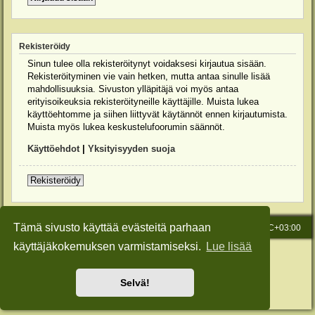
Rekisteröidy
Sinun tulee olla rekisteröitynyt voidaksesi kirjautua sisään.
Rekisteröityminen vie vain hetken, mutta antaa sinulle lisää
mahdollisuuksia. Sivuston ylläpitäjä voi myös antaa
erityisoikeuksia rekisteröityneille käyttäjille. Muista lukea
käyttöehtomme ja siihen liittyvät käytännöt ennen kirjautumista.
Muista myös lukea keskustelufoorumin säännöt.
Käyttöehdot
|
Yksityisyyden suoja
Rekisteröidy
Tämä sivusto käyttää evästeitä parhaan
Etusivu
Viesti Ylläpidolle
Kaikki ajat ovat
UTC+03:00
käyttäjäkokemuksen varmistamiseksi.
Lue lisää
Keskustelufoorumin ohjelmisto
phpBB
® Forum Software © phpBB Limited
Käännös: phpBB Suomi (lurttinen, harritapio, Pettis)
Style: Green-Style-Slim by Joyce&Luna
phpBB-Style-Design
Selvä!
Yksityisyys
|
Ehdot