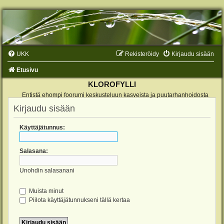
UKK
Rekisteröidy
Kirjaudu sisään
Etusivu
KLOROFYLLI
Entistä ehompi foorumi keskusteluun kasveista ja puutarhanhoidosta
Kirjaudu sisään
Käyttäjätunnus:
Salasana:
Unohdin salasanani
Muista minut
Piilota käyttäjätunnukseni tällä kertaa