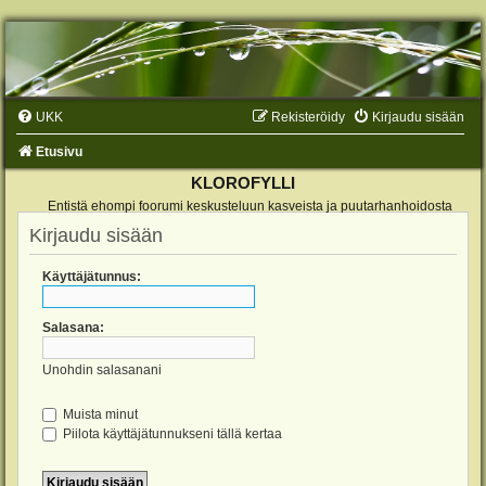
UKK
Rekisteröidy
Kirjaudu sisään
Etusivu
KLOROFYLLI
Entistä ehompi foorumi keskusteluun kasveista ja puutarhanhoidosta
Kirjaudu sisään
Käyttäjätunnus:
Salasana:
Unohdin salasanani
Muista minut
Piilota käyttäjätunnukseni tällä kertaa