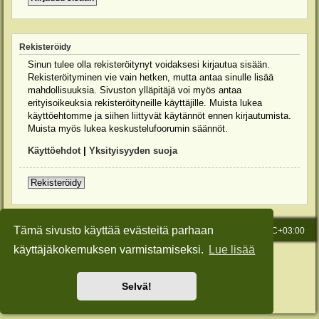
Rekisteröidy
Sinun tulee olla rekisteröitynyt voidaksesi kirjautua sisään.
Rekisteröityminen vie vain hetken, mutta antaa sinulle lisää
mahdollisuuksia. Sivuston ylläpitäjä voi myös antaa
erityisoikeuksia rekisteröityneille käyttäjille. Muista lukea
käyttöehtomme ja siihen liittyvät käytännöt ennen kirjautumista.
Muista myös lukea keskustelufoorumin säännöt.
Käyttöehdot
|
Yksityisyyden suoja
Rekisteröidy
Tämä sivusto käyttää evästeitä parhaan
Etusivu
Viesti Ylläpidolle
Kaikki ajat ovat
UTC+03:00
käyttäjäkokemuksen varmistamiseksi.
Lue lisää
Keskustelufoorumin ohjelmisto
phpBB
® Forum Software © phpBB Limited
Käännös: phpBB Suomi (lurttinen, harritapio, Pettis)
Style: Green-Style-Slim by Joyce&Luna
phpBB-Style-Design
Selvä!
Yksityisyys
|
Ehdot