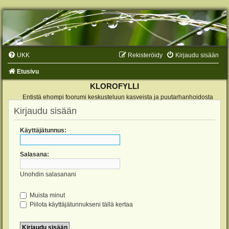
UKK
Rekisteröidy
Kirjaudu sisään
Etusivu
KLOROFYLLI
Entistä ehompi foorumi keskusteluun kasveista ja puutarhanhoidosta
Kirjaudu sisään
Käyttäjätunnus:
Salasana:
Unohdin salasanani
Muista minut
Piilota käyttäjätunnukseni tällä kertaa