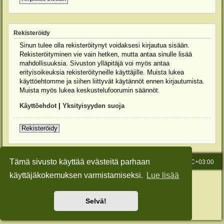
Rekisteröidy
Sinun tulee olla rekisteröitynyt voidaksesi kirjautua sisään.
Rekisteröityminen vie vain hetken, mutta antaa sinulle lisää
mahdollisuuksia. Sivuston ylläpitäjä voi myös antaa
erityisoikeuksia rekisteröityneille käyttäjille. Muista lukea
käyttöehtomme ja siihen liittyvät käytännöt ennen kirjautumista.
Muista myös lukea keskustelufoorumin säännöt.
Käyttöehdot
|
Yksityisyyden suoja
Rekisteröidy
Tämä sivusto käyttää evästeitä parhaan
Etusivu
Viesti Ylläpidolle
Kaikki ajat ovat
UTC+03:00
käyttäjäkokemuksen varmistamiseksi.
Lue lisää
Keskustelufoorumin ohjelmisto
phpBB
® Forum Software © phpBB Limited
Käännös: phpBB Suomi (lurttinen, harritapio, Pettis)
Style: Green-Style-Slim by Joyce&Luna
phpBB-Style-Design
Selvä!
Yksityisyys
|
Ehdot