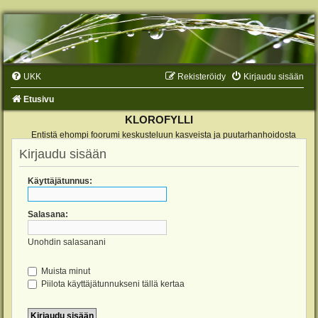
UKK
Rekisteröidy
Kirjaudu sisään
Etusivu
KLOROFYLLI
Entistä ehompi foorumi keskusteluun kasveista ja puutarhanhoidosta
Kirjaudu sisään
Käyttäjätunnus:
Salasana:
Unohdin salasanani
Muista minut
Piilota käyttäjätunnukseni tällä kertaa