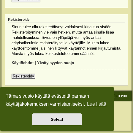
Rekisteröidy
Sinun tulee olla rekisteröitynyt voidaksesi kirjautua sisään.
Rekisteröityminen vie vain hetken, mutta antaa sinulle lisää
mahdollisuuksia. Sivuston ylläpitäjä voi myös antaa
erityisoikeuksia rekisteröityneille käyttäjille. Muista lukea
käyttöehtomme ja siihen liittyvät käytännöt ennen kirjautumista.
Muista myös lukea keskustelufoorumin säännöt.
Käyttöehdot
|
Yksityisyyden suoja
Rekisteröidy
Tämä sivusto käyttää evästeitä parhaan
Etusivu
Viesti Ylläpidolle
Kaikki ajat ovat
UTC+03:00
käyttäjäkokemuksen varmistamiseksi.
Lue lisää
Keskustelufoorumin ohjelmisto
phpBB
® Forum Software © phpBB Limited
Käännös: phpBB Suomi (lurttinen, harritapio, Pettis)
Style: Green-Style-Slim by Joyce&Luna
phpBB-Style-Design
Selvä!
Yksityisyys
|
Ehdot