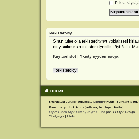
Piilota käyttäj
Rekisteröidy
Sinun tulee olla rekisteröitynyt voidaksesi kirj
erityisoikeuksia rekisteröityneille käyttäjille.
Käyttöehdot
|
Yksityisyyden suoja
Rekisteröidy
Etusivu
Keskustelufoorumin ohjelmisto
phpBB
® Forum Software © php
Käännös: phpBB Suomi (lurttinen, harritapio, Pettis)
Style: Green-Style-Slim by Joyce&Luna
phpBB-Style-Design
Yksityisyys
|
Ehdot