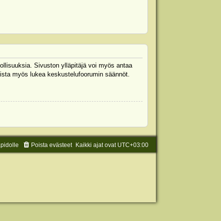
ollisuuksia. Sivuston ylläpitäjä voi myös antaa
 Muista myös lukea keskustelufoorumin säännöt.
äpidolle
Poista evästeet
Kaikki ajat ovat
UTC+03:00