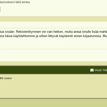
ätunnukseni tällä kertaa
autua sisään. Rekisteröityminen vie vain hetken, mutta antaa sinulle lisää mahd
 Muista lukea käyttöehtomme ja siihen liittyvät käytännöt ennen kirjautumista.
Viesti Yll
BB Limited