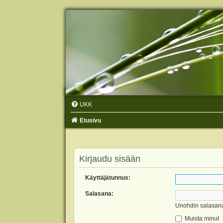
UKK
Etusivu
Kirjaudu sisään
Käyttäjätunnus:
Salasana:
Unohdin salasan
Muista minut