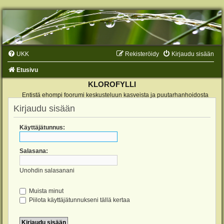
UKK
Rekisteröidy
Kirjaudu sisään
Etusivu
KLOROFYLLI
Entistä ehompi foorumi keskusteluun kasveista ja puutarhanhoidosta
Kirjaudu sisään
Käyttäjätunnus:
Salasana:
Unohdin salasanani
Muista minut
Piilota käyttäjätunnukseni tällä kertaa