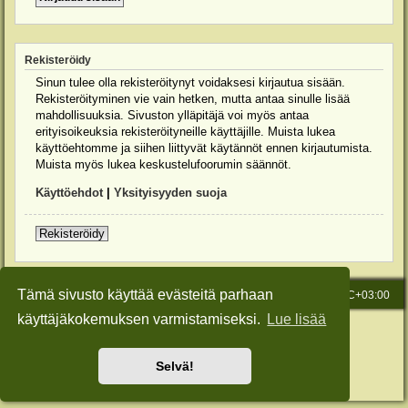
Rekisteröidy
Sinun tulee olla rekisteröitynyt voidaksesi kirjautua sisään.
Rekisteröityminen vie vain hetken, mutta antaa sinulle lisää
mahdollisuuksia. Sivuston ylläpitäjä voi myös antaa
erityisoikeuksia rekisteröityneille käyttäjille. Muista lukea
käyttöehtomme ja siihen liittyvät käytännöt ennen kirjautumista.
Muista myös lukea keskustelufoorumin säännöt.
Käyttöehdot
|
Yksityisyyden suoja
Rekisteröidy
Tämä sivusto käyttää evästeitä parhaan
Etusivu
Viesti Ylläpidolle
Kaikki ajat ovat
UTC+03:00
käyttäjäkokemuksen varmistamiseksi.
Lue lisää
Keskustelufoorumin ohjelmisto
phpBB
® Forum Software © phpBB Limited
Käännös: phpBB Suomi (lurttinen, harritapio, Pettis)
Style: Green-Style-Slim by Joyce&Luna
phpBB-Style-Design
Selvä!
Yksityisyys
|
Ehdot