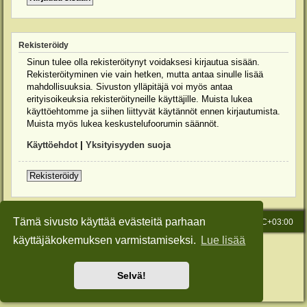
Rekisteröidy
Sinun tulee olla rekisteröitynyt voidaksesi kirjautua sisään.
Rekisteröityminen vie vain hetken, mutta antaa sinulle lisää
mahdollisuuksia. Sivuston ylläpitäjä voi myös antaa
erityisoikeuksia rekisteröityneille käyttäjille. Muista lukea
käyttöehtomme ja siihen liittyvät käytännöt ennen kirjautumista.
Muista myös lukea keskustelufoorumin säännöt.
Käyttöehdot
|
Yksityisyyden suoja
Rekisteröidy
Tämä sivusto käyttää evästeitä parhaan
Etusivu
Viesti Ylläpidolle
Kaikki ajat ovat
UTC+03:00
käyttäjäkokemuksen varmistamiseksi.
Lue lisää
Keskustelufoorumin ohjelmisto
phpBB
® Forum Software © phpBB Limited
Käännös: phpBB Suomi (lurttinen, harritapio, Pettis)
Style: Green-Style-Slim by Joyce&Luna
phpBB-Style-Design
Selvä!
Yksityisyys
|
Ehdot