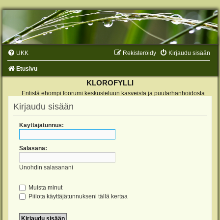
UKK
Rekisteröidy
Kirjaudu sisään
Etusivu
KLOROFYLLI
Entistä ehompi foorumi keskusteluun kasveista ja puutarhanhoidosta
Kirjaudu sisään
Käyttäjätunnus:
Salasana:
Unohdin salasanani
Muista minut
Piilota käyttäjätunnukseni tällä kertaa