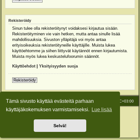
Rekisteröidy
Sinun tulee olla rekisteröitynyt voidaksesi kirjautua sisään.
Rekisteröityminen vie vain hetken, mutta antaa sinulle lisää
mahdollisuuksia. Sivuston ylläpitäjä voi myös antaa
erityisoikeuksia rekisteröityneille käyttäjille. Muista lukea
käyttöehtomme ja siihen liittyvät käytännöt ennen kirjautumista.
Muista myös lukea keskustelufoorumin säännöt.
Käyttöehdot
|
Yksityisyyden suoja
Rekisteröidy
Tämä sivusto käyttää evästeitä parhaan
Etusivu
Viesti Ylläpidolle
Kaikki ajat ovat
UTC+03:00
käyttäjäkokemuksen varmistamiseksi.
Lue lisää
Keskustelufoorumin ohjelmisto
phpBB
® Forum Software © phpBB Limited
Käännös: phpBB Suomi (lurttinen, harritapio, Pettis)
Style: Green-Style-Slim by Joyce&Luna
phpBB-Style-Design
Selvä!
Yksityisyys
|
Ehdot