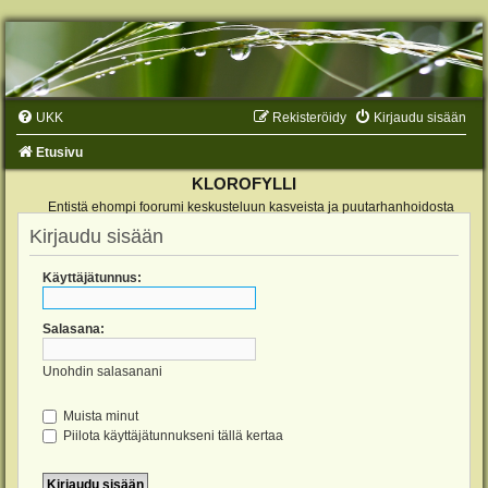
UKK
Rekisteröidy
Kirjaudu sisään
Etusivu
KLOROFYLLI
Entistä ehompi foorumi keskusteluun kasveista ja puutarhanhoidosta
Kirjaudu sisään
Käyttäjätunnus:
Salasana:
Unohdin salasanani
Muista minut
Piilota käyttäjätunnukseni tällä kertaa