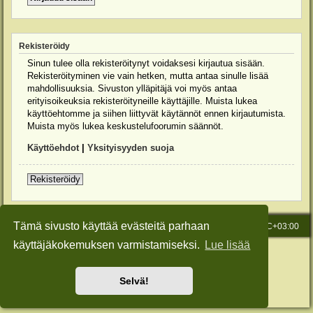
Rekisteröidy
Sinun tulee olla rekisteröitynyt voidaksesi kirjautua sisään.
Rekisteröityminen vie vain hetken, mutta antaa sinulle lisää
mahdollisuuksia. Sivuston ylläpitäjä voi myös antaa
erityisoikeuksia rekisteröityneille käyttäjille. Muista lukea
käyttöehtomme ja siihen liittyvät käytännöt ennen kirjautumista.
Muista myös lukea keskustelufoorumin säännöt.
Käyttöehdot
|
Yksityisyyden suoja
Rekisteröidy
Tämä sivusto käyttää evästeitä parhaan
Etusivu
Viesti Ylläpidolle
Kaikki ajat ovat
UTC+03:00
käyttäjäkokemuksen varmistamiseksi.
Lue lisää
Keskustelufoorumin ohjelmisto
phpBB
® Forum Software © phpBB Limited
Käännös: phpBB Suomi (lurttinen, harritapio, Pettis)
Style: Green-Style-Slim by Joyce&Luna
phpBB-Style-Design
Selvä!
Yksityisyys
|
Ehdot