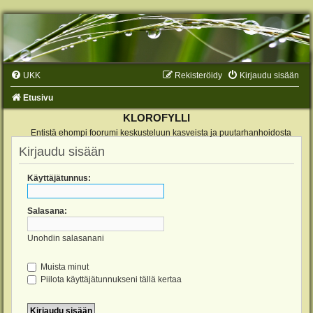
UKK
Rekisteröidy
Kirjaudu sisään
Etusivu
KLOROFYLLI
Entistä ehompi foorumi keskusteluun kasveista ja puutarhanhoidosta
Kirjaudu sisään
Käyttäjätunnus:
Salasana:
Unohdin salasanani
Muista minut
Piilota käyttäjätunnukseni tällä kertaa