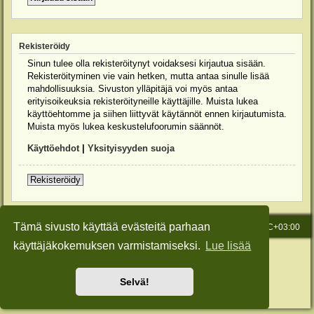
Rekisteröidy
Sinun tulee olla rekisteröitynyt voidaksesi kirjautua sisään.
Rekisteröityminen vie vain hetken, mutta antaa sinulle lisää
mahdollisuuksia. Sivuston ylläpitäjä voi myös antaa
erityisoikeuksia rekisteröityneille käyttäjille. Muista lukea
käyttöehtomme ja siihen liittyvät käytännöt ennen kirjautumista.
Muista myös lukea keskustelufoorumin säännöt.
Käyttöehdot
|
Yksityisyyden suoja
Rekisteröidy
Tämä sivusto käyttää evästeitä parhaan
Etusivu
Viesti Ylläpidolle
Kaikki ajat ovat
UTC+03:00
käyttäjäkokemuksen varmistamiseksi.
Lue lisää
Keskustelufoorumin ohjelmisto
phpBB
® Forum Software © phpBB Limited
Käännös: phpBB Suomi (lurttinen, harritapio, Pettis)
Style: Green-Style-Slim by Joyce&Luna
phpBB-Style-Design
Selvä!
Yksityisyys
|
Ehdot