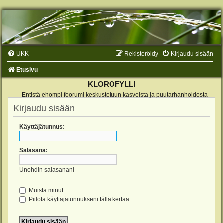
UKK
Rekisteröidy
Kirjaudu sisään
Etusivu
KLOROFYLLI
Entistä ehompi foorumi keskusteluun kasveista ja puutarhanhoidosta
Kirjaudu sisään
Käyttäjätunnus:
Salasana:
Unohdin salasanani
Muista minut
Piilota käyttäjätunnukseni tällä kertaa