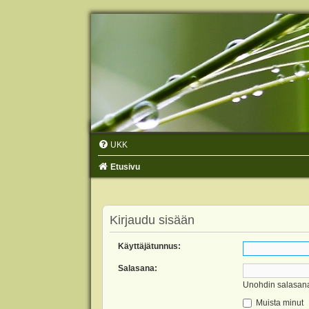
UKK
Etusivu
Kirjaudu sisään
Käyttäjätunnus:
Salasana:
Unohdin salasan
Muista minut