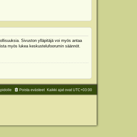
ollisuuksia. Sivuston ylläpitäjä voi myös antaa
 Muista myös lukea keskustelufoorumin säännöt.
äpidolle
Poista evästeet
Kaikki ajat ovat
UTC+03:00