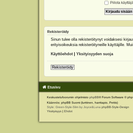
Piilota käyttäj
Rekisteröidy
Sinun tulee olla rekisteröitynyt voidaksesi kirj
erityisoikeuksia rekisteröityneille käyttäjille.
Käyttöehdot
|
Yksityisyyden suoja
Rekisteröidy
Etusivu
Keskustelufoorumin ohjelmisto
phpBB
® Forum Software © php
Käännös: phpBB Suomi (lurttinen, harritapio, Pettis)
Style: Green-Style-Slim by Joyce&Luna
phpBB-Style-Design
Yksityisyys
|
Ehdot