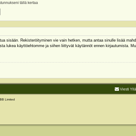
ätunnukseni tällä kertaa
autua sisään. Rekisteröityminen vie vain hetken, mutta antaa sinulle lisää mahd
 Muista lukea käyttöehtomme ja siihen liittyvät käytännöt ennen kirjautumista.
Viesti Yll
BB Limited