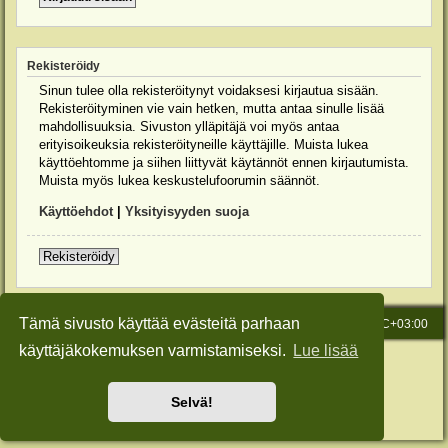
Rekisteröidy
Sinun tulee olla rekisteröitynyt voidaksesi kirjautua sisään.
Rekisteröityminen vie vain hetken, mutta antaa sinulle lisää
mahdollisuuksia. Sivuston ylläpitäjä voi myös antaa
erityisoikeuksia rekisteröityneille käyttäjille. Muista lukea
käyttöehtomme ja siihen liittyvät käytännöt ennen kirjautumista.
Muista myös lukea keskustelufoorumin säännöt.
Käyttöehdot
|
Yksityisyyden suoja
Rekisteröidy
Tämä sivusto käyttää evästeitä parhaan
Etusivu
Viesti Ylläpidolle
Kaikki ajat ovat
UTC+03:00
käyttäjäkokemuksen varmistamiseksi.
Lue lisää
Keskustelufoorumin ohjelmisto
phpBB
® Forum Software © phpBB Limited
Käännös: phpBB Suomi (lurttinen, harritapio, Pettis)
Style: Green-Style-Slim by Joyce&Luna
phpBB-Style-Design
Selvä!
Yksityisyys
|
Ehdot