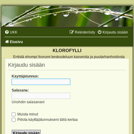
UKK
Rekisteröidy
Kirjaudu sisään
Etusivu
KLOROFYLLI
Entistä ehompi foorumi keskusteluun kasveista ja puutarhanhoidosta
Kirjaudu sisään
Käyttäjätunnus:
Salasana:
Unohdin salasanani
Muista minut
Piilota käyttäjätunnukseni tällä kertaa