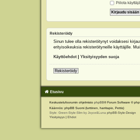
Piilota käyttäj
Rekisteröidy
Sinun tulee olla rekisteröitynyt voidaksesi kirj
erityisoikeuksia rekisteröityneille käyttäjille.
Käyttöehdot
|
Yksityisyyden suoja
Rekisteröidy
Etusivu
Keskustelufoorumin ohjelmisto
phpBB
® Forum Software © php
Käännös: phpBB Suomi (lurttinen, harritapio, Pettis)
Style: Green-Style-Slim by Joyce&Luna
phpBB-Style-Design
Yksityisyys
|
Ehdot