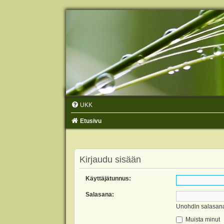
UKK
Etusivu
Kirjaudu sisään
Käyttäjätunnus:
Salasana:
Unohdin salasan
Muista minut