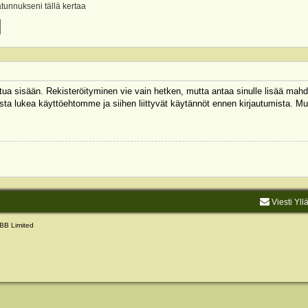
ätunnukseni tällä kertaa
autua sisään. Rekisteröityminen vie vain hetken, mutta antaa sinulle lisää mahd
 Muista lukea käyttöehtomme ja siihen liittyvät käytännöt ennen kirjautumista.
Viesti Yll
BB Limited