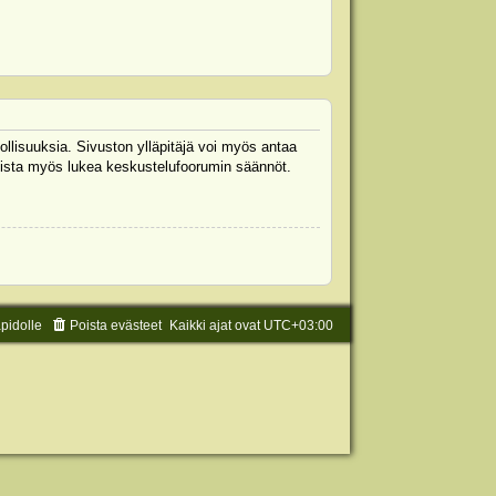
ollisuuksia. Sivuston ylläpitäjä voi myös antaa
 Muista myös lukea keskustelufoorumin säännöt.
äpidolle
Poista evästeet
Kaikki ajat ovat
UTC+03:00