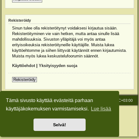
Rekisteröidy
Sinun tulee olla rekisteröitynyt voidaksesi kirjautua sisään.
Rekisteröityminen vie vain hetken, mutta antaa sinulle lisää
mahdollisuuksia. Sivuston ylläpitäjä voi myös antaa
erityisoikeuksia rekisteröityneille käyttäjille. Muista lukea
käyttöehtomme ja siihen liittyvät käytännöt ennen kirjautumista.
Muista myös lukea keskustelufoorumin säännöt.
Käyttöehdot
|
Yksityisyyden suoja
Rekisteröidy
Tämä sivusto käyttää evästeitä parhaan
Etusivu
Viesti Ylläpidolle
Kaikki ajat ovat
UTC+03:00
käyttäjäkokemuksen varmistamiseksi.
Lue lisää
Keskustelufoorumin ohjelmisto
phpBB
® Forum Software © phpBB Limited
Käännös: phpBB Suomi (lurttinen, harritapio, Pettis)
Style: Green-Style-Slim by Joyce&Luna
phpBB-Style-Design
Selvä!
Yksityisyys
|
Ehdot