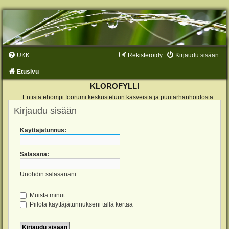
UKK
Rekisteröidy
Kirjaudu sisään
Etusivu
KLOROFYLLI
Entistä ehompi foorumi keskusteluun kasveista ja puutarhanhoidosta
Kirjaudu sisään
Käyttäjätunnus:
Salasana:
Unohdin salasanani
Muista minut
Piilota käyttäjätunnukseni tällä kertaa