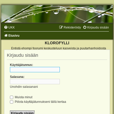
UKK
Rekisteröidy
Kirjaudu sisään
Etusivu
KLOROFYLLI
Entistä ehompi foorumi keskusteluun kasveista ja puutarhanhoidosta
Kirjaudu sisään
Käyttäjätunnus:
Salasana:
Unohdin salasanani
Muista minut
Piilota käyttäjätunnukseni tällä kertaa