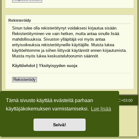
Rekisteröidy
Sinun tulee olla rekisteröitynyt voidaksesi kirjautua sisään.
Rekisteröityminen vie vain hetken, mutta antaa sinulle lisää
mahdollisuuksia. Sivuston ylläpitäjä voi myös antaa
erityisoikeuksia rekisteröityneille käyttäjille. Muista lukea
käyttöehtomme ja siihen liittyvät käytännöt ennen kirjautumista.
Muista myös lukea keskustelufoorumin säännöt.
Käyttöehdot
|
Yksityisyyden suoja
Rekisteröidy
Tämä sivusto käyttää evästeitä parhaan
Etusivu
Viesti Ylläpidolle
Kaikki ajat ovat
UTC+03:00
käyttäjäkokemuksen varmistamiseksi.
Lue lisää
Keskustelufoorumin ohjelmisto
phpBB
® Forum Software © phpBB Limited
Käännös: phpBB Suomi (lurttinen, harritapio, Pettis)
Style: Green-Style-Slim by Joyce&Luna
phpBB-Style-Design
Selvä!
Yksityisyys
|
Ehdot