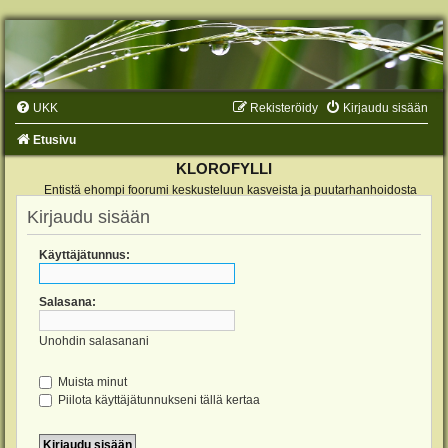
UKK
Rekisteröidy
Kirjaudu sisään
Etusivu
KLOROFYLLI
Entistä ehompi foorumi keskusteluun kasveista ja puutarhanhoidosta
Kirjaudu sisään
Käyttäjätunnus:
Salasana:
Unohdin salasanani
Muista minut
Piilota käyttäjätunnukseni tällä kertaa