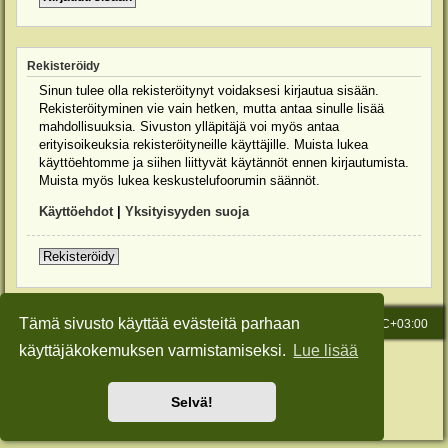
Rekisteröidy
Sinun tulee olla rekisteröitynyt voidaksesi kirjautua sisään.
Rekisteröityminen vie vain hetken, mutta antaa sinulle lisää
mahdollisuuksia. Sivuston ylläpitäjä voi myös antaa
erityisoikeuksia rekisteröityneille käyttäjille. Muista lukea
käyttöehtomme ja siihen liittyvät käytännöt ennen kirjautumista.
Muista myös lukea keskustelufoorumin säännöt.
Käyttöehdot
|
Yksityisyyden suoja
Rekisteröidy
Tämä sivusto käyttää evästeitä parhaan
Etusivu
Viesti Ylläpidolle
Kaikki ajat ovat
UTC+03:00
käyttäjäkokemuksen varmistamiseksi.
Lue lisää
Keskustelufoorumin ohjelmisto
phpBB
® Forum Software © phpBB Limited
Käännös: phpBB Suomi (lurttinen, harritapio, Pettis)
Style: Green-Style-Slim by Joyce&Luna
phpBB-Style-Design
Selvä!
Yksityisyys
|
Ehdot