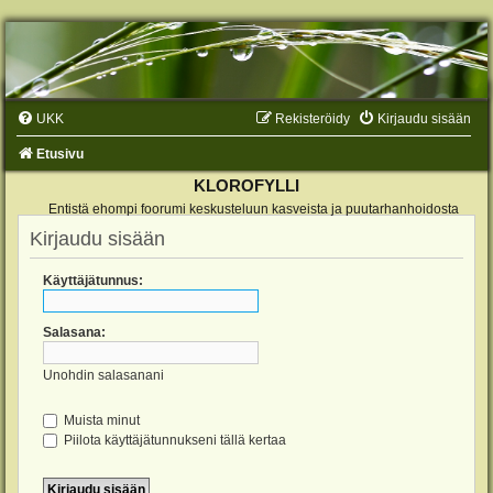
UKK
Rekisteröidy
Kirjaudu sisään
Etusivu
KLOROFYLLI
Entistä ehompi foorumi keskusteluun kasveista ja puutarhanhoidosta
Kirjaudu sisään
Käyttäjätunnus:
Salasana:
Unohdin salasanani
Muista minut
Piilota käyttäjätunnukseni tällä kertaa