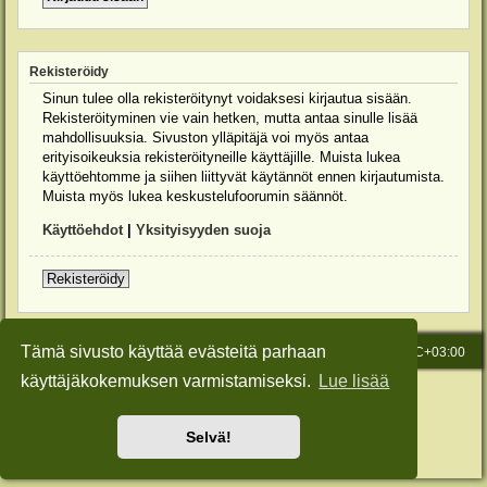
Rekisteröidy
Sinun tulee olla rekisteröitynyt voidaksesi kirjautua sisään.
Rekisteröityminen vie vain hetken, mutta antaa sinulle lisää
mahdollisuuksia. Sivuston ylläpitäjä voi myös antaa
erityisoikeuksia rekisteröityneille käyttäjille. Muista lukea
käyttöehtomme ja siihen liittyvät käytännöt ennen kirjautumista.
Muista myös lukea keskustelufoorumin säännöt.
Käyttöehdot
|
Yksityisyyden suoja
Rekisteröidy
Tämä sivusto käyttää evästeitä parhaan
Etusivu
Viesti Ylläpidolle
Kaikki ajat ovat
UTC+03:00
käyttäjäkokemuksen varmistamiseksi.
Lue lisää
Keskustelufoorumin ohjelmisto
phpBB
® Forum Software © phpBB Limited
Käännös: phpBB Suomi (lurttinen, harritapio, Pettis)
Style: Green-Style-Slim by Joyce&Luna
phpBB-Style-Design
Selvä!
Yksityisyys
|
Ehdot