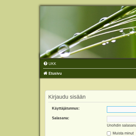
UKK
Etusivu
Kirjaudu sisään
Käyttäjätunnus:
Salasana:
Unohdin salasan
Muista minut