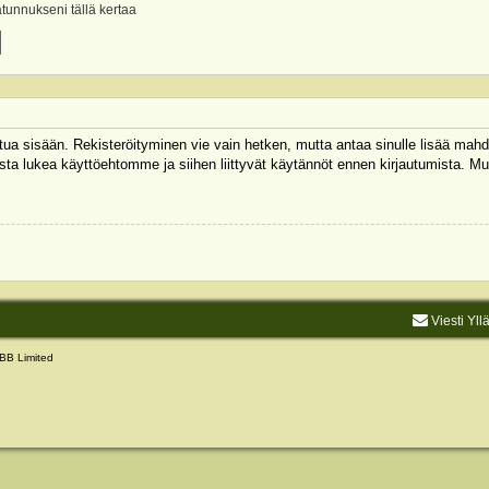
ätunnukseni tällä kertaa
autua sisään. Rekisteröityminen vie vain hetken, mutta antaa sinulle lisää mahd
 Muista lukea käyttöehtomme ja siihen liittyvät käytännöt ennen kirjautumista.
Viesti Yll
BB Limited