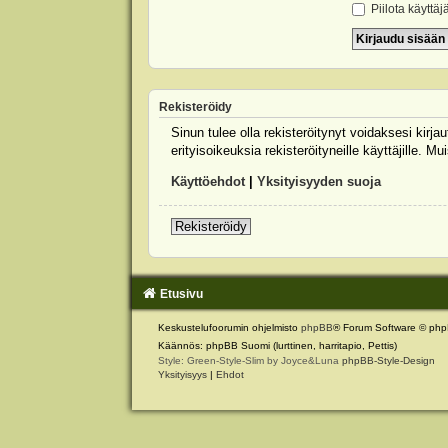
Piilota käyttäj
Rekisteröidy
Sinun tulee olla rekisteröitynyt voidaksesi kirj
erityisoikeuksia rekisteröityneille käyttäjille.
Käyttöehdot
|
Yksityisyyden suoja
Rekisteröidy
Etusivu
Keskustelufoorumin ohjelmisto
phpBB
® Forum Software © php
Käännös: phpBB Suomi (lurttinen, harritapio, Pettis)
Style: Green-Style-Slim by Joyce&Luna
phpBB-Style-Design
Yksityisyys
|
Ehdot