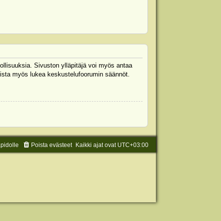
ollisuuksia. Sivuston ylläpitäjä voi myös antaa
 Muista myös lukea keskustelufoorumin säännöt.
äpidolle
Poista evästeet
Kaikki ajat ovat
UTC+03:00