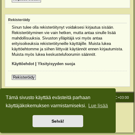
Rekisteröidy
Sinun tulee olla rekisteröitynyt voidaksesi kirjautua sisään.
Rekisteröityminen vie vain hetken, mutta antaa sinulle lisää
mahdollisuuksia. Sivuston ylläpitäjä voi myös antaa
erityisoikeuksia rekisteröityneille käyttäjille. Muista lukea
käyttöehtomme ja siihen liittyvät käytännöt ennen kirjautumista.
Muista myös lukea keskustelufoorumin säännöt.
Käyttöehdot
|
Yksityisyyden suoja
Rekisteröidy
Tämä sivusto käyttää evästeitä parhaan
Etusivu
Viesti Ylläpidolle
Kaikki ajat ovat
UTC+03:00
käyttäjäkokemuksen varmistamiseksi.
Lue lisää
Keskustelufoorumin ohjelmisto
phpBB
® Forum Software © phpBB Limited
Käännös: phpBB Suomi (lurttinen, harritapio, Pettis)
Style: Green-Style-Slim by Joyce&Luna
phpBB-Style-Design
Selvä!
Yksityisyys
|
Ehdot