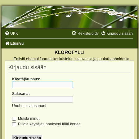
UKK
Rekisteröidy
Kirjaudu sisään
Etusivu
KLOROFYLLI
Entistä ehompi foorumi keskusteluun kasveista ja puutarhanhoidosta
Kirjaudu sisään
Käyttäjätunnus:
Salasana:
Unohdin salasanani
Muista minut
Piilota käyttäjätunnukseni tällä kertaa