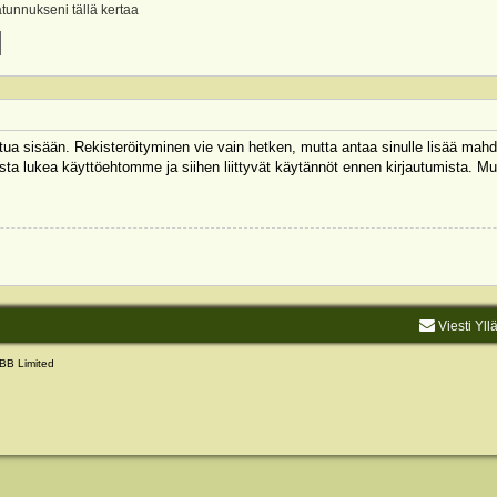
ätunnukseni tällä kertaa
autua sisään. Rekisteröityminen vie vain hetken, mutta antaa sinulle lisää mahd
 Muista lukea käyttöehtomme ja siihen liittyvät käytännöt ennen kirjautumista.
Viesti Yll
BB Limited