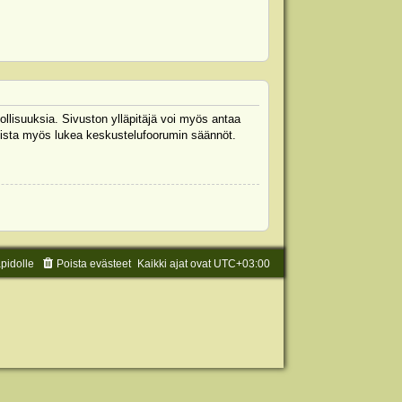
ollisuuksia. Sivuston ylläpitäjä voi myös antaa
 Muista myös lukea keskustelufoorumin säännöt.
äpidolle
Poista evästeet
Kaikki ajat ovat
UTC+03:00