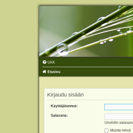
UKK
Etusivu
Kirjaudu sisään
Käyttäjätunnus:
Salasana:
Unohdin salasan
Muista minut