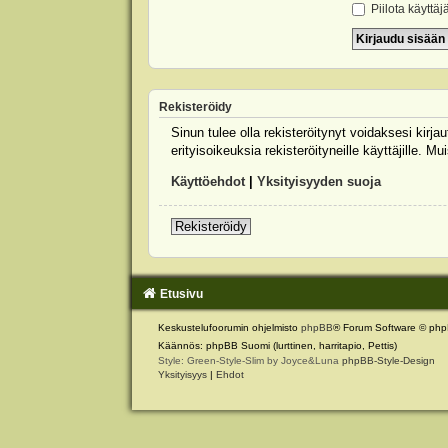
Piilota käyttäj
Rekisteröidy
Sinun tulee olla rekisteröitynyt voidaksesi kirj
erityisoikeuksia rekisteröityneille käyttäjille.
Käyttöehdot
|
Yksityisyyden suoja
Rekisteröidy
Etusivu
Keskustelufoorumin ohjelmisto
phpBB
® Forum Software © php
Käännös: phpBB Suomi (lurttinen, harritapio, Pettis)
Style: Green-Style-Slim by Joyce&Luna
phpBB-Style-Design
Yksityisyys
|
Ehdot