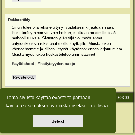
Rekisteröidy
Sinun tulee olla rekisteröitynyt voidaksesi kirjautua sisään.
Rekisteröityminen vie vain hetken, mutta antaa sinulle lisää
mahdollisuuksia. Sivuston ylläpitäjä voi myös antaa
erityisoikeuksia rekisteröityneille käyttäjille. Muista lukea
käyttöehtomme ja siihen liittyvät käytännöt ennen kirjautumista.
Muista myös lukea keskustelufoorumin säännöt.
Käyttöehdot
|
Yksityisyyden suoja
Rekisteröidy
Tämä sivusto käyttää evästeitä parhaan
Etusivu
Viesti Ylläpidolle
Kaikki ajat ovat
UTC+03:00
käyttäjäkokemuksen varmistamiseksi.
Lue lisää
Keskustelufoorumin ohjelmisto
phpBB
® Forum Software © phpBB Limited
Käännös: phpBB Suomi (lurttinen, harritapio, Pettis)
Style: Green-Style-Slim by Joyce&Luna
phpBB-Style-Design
Selvä!
Yksityisyys
|
Ehdot