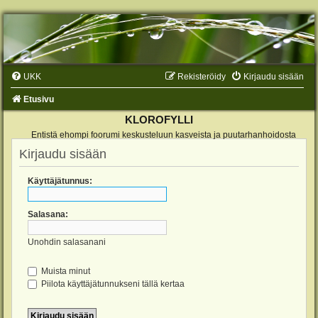
UKK
Rekisteröidy
Kirjaudu sisään
Etusivu
KLOROFYLLI
Entistä ehompi foorumi keskusteluun kasveista ja puutarhanhoidosta
Kirjaudu sisään
Käyttäjätunnus:
Salasana:
Unohdin salasanani
Muista minut
Piilota käyttäjätunnukseni tällä kertaa