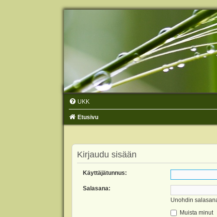
UKK
Etusivu
Kirjaudu sisään
Käyttäjätunnus:
Salasana:
Unohdin salasan
Muista minut