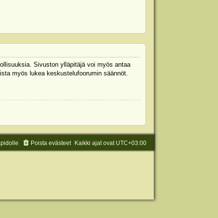
ollisuuksia. Sivuston ylläpitäjä voi myös antaa
 Muista myös lukea keskustelufoorumin säännöt.
äpidolle
Poista evästeet
Kaikki ajat ovat
UTC+03:00