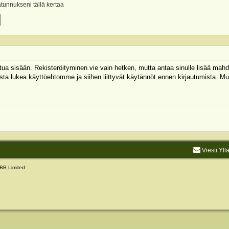
ätunnukseni tällä kertaa
autua sisään. Rekisteröityminen vie vain hetken, mutta antaa sinulle lisää mahd
 Muista lukea käyttöehtomme ja siihen liittyvät käytännöt ennen kirjautumista.
Viesti Yll
BB Limited