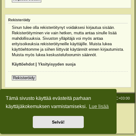
Rekisteröidy
Sinun tulee olla rekisteröitynyt voidaksesi kirjautua sisään.
Rekisteröityminen vie vain hetken, mutta antaa sinulle lisää
mahdollisuuksia. Sivuston ylläpitäjä voi myös antaa
erityisoikeuksia rekisteröityneille käyttäjille. Muista lukea
käyttöehtomme ja siihen liittyvät käytännöt ennen kirjautumista.
Muista myös lukea keskustelufoorumin säännöt.
Käyttöehdot
|
Yksityisyyden suoja
Rekisteröidy
Tämä sivusto käyttää evästeitä parhaan
Etusivu
Viesti Ylläpidolle
Kaikki ajat ovat
UTC+03:00
käyttäjäkokemuksen varmistamiseksi.
Lue lisää
Keskustelufoorumin ohjelmisto
phpBB
® Forum Software © phpBB Limited
Käännös: phpBB Suomi (lurttinen, harritapio, Pettis)
Style: Green-Style-Slim by Joyce&Luna
phpBB-Style-Design
Selvä!
Yksityisyys
|
Ehdot