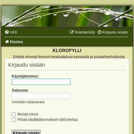
UKK
Rekisteröidy
Kirjaudu sisään
Etusivu
KLOROFYLLI
Entistä ehompi foorumi keskusteluun kasveista ja puutarhanhoidosta
Kirjaudu sisään
Käyttäjätunnus:
Salasana:
Unohdin salasanani
Muista minut
Piilota käyttäjätunnukseni tällä kertaa