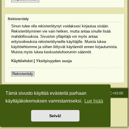
Rekisteröidy
Sinun tulee olla rekisteröitynyt voidaksesi kirjautua sisään.
Rekisteröityminen vie vain hetken, mutta antaa sinulle lisää
mahdollisuuksia. Sivuston ylläpitäjä voi myös antaa
erityisoikeuksia rekisteröityneille käyttäjille. Muista lukea
käyttöehtomme ja siihen liittyvät käytännöt ennen kirjautumista.
Muista myös lukea keskustelufoorumin säännöt.
Käyttöehdot
|
Yksityisyyden suoja
Rekisteröidy
Tämä sivusto käyttää evästeitä parhaan
Etusivu
Viesti Ylläpidolle
Kaikki ajat ovat
UTC+03:00
käyttäjäkokemuksen varmistamiseksi.
Lue lisää
Keskustelufoorumin ohjelmisto
phpBB
® Forum Software © phpBB Limited
Käännös: phpBB Suomi (lurttinen, harritapio, Pettis)
Style: Green-Style-Slim by Joyce&Luna
phpBB-Style-Design
Selvä!
Yksityisyys
|
Ehdot