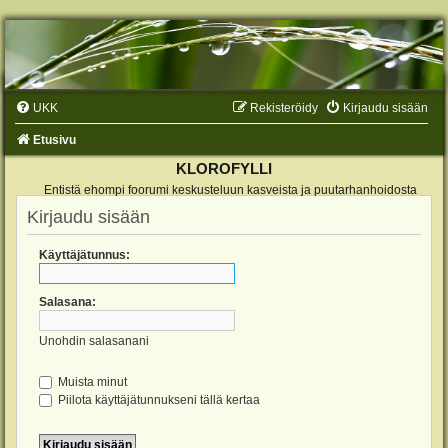
UKK
Rekisteröidy
Kirjaudu sisään
Etusivu
KLOROFYLLI
Entistä ehompi foorumi keskusteluun kasveista ja puutarhanhoidosta
Kirjaudu sisään
Käyttäjätunnus:
Salasana:
Unohdin salasanani
Muista minut
Piilota käyttäjätunnukseni tällä kertaa