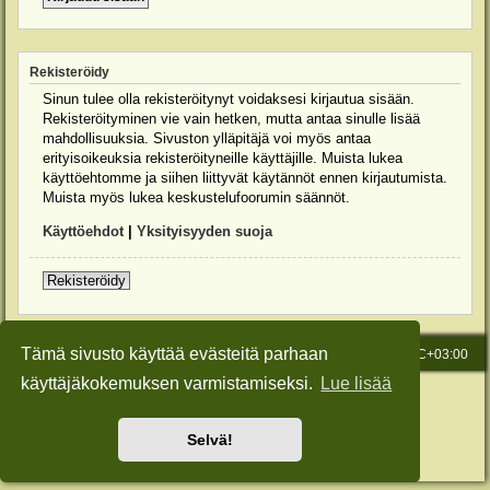
Rekisteröidy
Sinun tulee olla rekisteröitynyt voidaksesi kirjautua sisään.
Rekisteröityminen vie vain hetken, mutta antaa sinulle lisää
mahdollisuuksia. Sivuston ylläpitäjä voi myös antaa
erityisoikeuksia rekisteröityneille käyttäjille. Muista lukea
käyttöehtomme ja siihen liittyvät käytännöt ennen kirjautumista.
Muista myös lukea keskustelufoorumin säännöt.
Käyttöehdot
|
Yksityisyyden suoja
Rekisteröidy
Tämä sivusto käyttää evästeitä parhaan
Etusivu
Viesti Ylläpidolle
Kaikki ajat ovat
UTC+03:00
käyttäjäkokemuksen varmistamiseksi.
Lue lisää
Keskustelufoorumin ohjelmisto
phpBB
® Forum Software © phpBB Limited
Käännös: phpBB Suomi (lurttinen, harritapio, Pettis)
Style: Green-Style-Slim by Joyce&Luna
phpBB-Style-Design
Selvä!
Yksityisyys
|
Ehdot