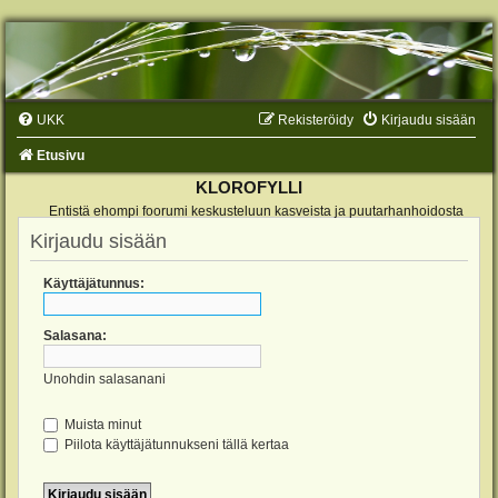
UKK
Rekisteröidy
Kirjaudu sisään
Etusivu
KLOROFYLLI
Entistä ehompi foorumi keskusteluun kasveista ja puutarhanhoidosta
Kirjaudu sisään
Käyttäjätunnus:
Salasana:
Unohdin salasanani
Muista minut
Piilota käyttäjätunnukseni tällä kertaa