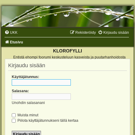
UKK
Rekisteröidy
Kirjaudu sisään
Etusivu
KLOROFYLLI
Entistä ehompi foorumi keskusteluun kasveista ja puutarhanhoidosta
Kirjaudu sisään
Käyttäjätunnus:
Salasana:
Unohdin salasanani
Muista minut
Piilota käyttäjätunnukseni tällä kertaa