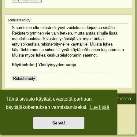
Rekisteröidy
Sinun tulee olla rekisteröitynyt voidaksesi kirjautua sisään.
Rekisteröityminen vie vain hetken, mutta antaa sinulle lisää
mahdollisuuksia. Sivuston ylläpitäjä voi myös antaa
erityisoikeuksia rekisteröityneille käyttäjille. Muista lukea
käyttöehtomme ja siihen liittyvät käytännöt ennen kirjautumista.
Muista myös lukea keskustelufoorumin säännöt.
Käyttöehdot
|
Yksityisyyden suoja
Rekisteröidy
Tämä sivusto käyttää evästeitä parhaan
Etusivu
Viesti Ylläpidolle
Kaikki ajat ovat
UTC+03:00
käyttäjäkokemuksen varmistamiseksi.
Lue lisää
Keskustelufoorumin ohjelmisto
phpBB
® Forum Software © phpBB Limited
Käännös: phpBB Suomi (lurttinen, harritapio, Pettis)
Style: Green-Style-Slim by Joyce&Luna
phpBB-Style-Design
Selvä!
Yksityisyys
|
Ehdot