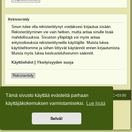
Rekisteröidy
Sinun tulee olla rekisteröitynyt voidaksesi kirjautua sisään.
Rekisteröityminen vie vain hetken, mutta antaa sinulle lisää
mahdollisuuksia. Sivuston ylläpitäjä voi myös antaa
erityisoikeuksia rekisteröityneille käyttäjille. Muista lukea
käyttöehtomme ja siihen liittyvät käytännöt ennen kirjautumista.
Muista myös lukea keskustelufoorumin säännöt.
Käyttöehdot
|
Yksityisyyden suoja
Rekisteröidy
Tämä sivusto käyttää evästeitä parhaan
Etusivu
Viesti Ylläpidolle
Kaikki ajat ovat
UTC+03:00
käyttäjäkokemuksen varmistamiseksi.
Lue lisää
Keskustelufoorumin ohjelmisto
phpBB
® Forum Software © phpBB Limited
Käännös: phpBB Suomi (lurttinen, harritapio, Pettis)
Style: Green-Style-Slim by Joyce&Luna
phpBB-Style-Design
Selvä!
Yksityisyys
|
Ehdot