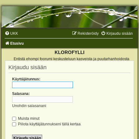
UKK
Rekisteröidy
Kirjaudu sisään
Etusivu
KLOROFYLLI
Entistä ehompi foorumi keskusteluun kasveista ja puutarhanhoidosta
Kirjaudu sisään
Käyttäjätunnus:
Salasana:
Unohdin salasanani
Muista minut
Piilota käyttäjätunnukseni tällä kertaa