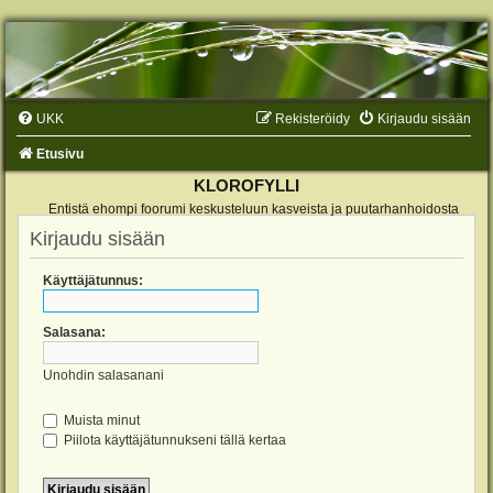
UKK
Rekisteröidy
Kirjaudu sisään
Etusivu
KLOROFYLLI
Entistä ehompi foorumi keskusteluun kasveista ja puutarhanhoidosta
Kirjaudu sisään
Käyttäjätunnus:
Salasana:
Unohdin salasanani
Muista minut
Piilota käyttäjätunnukseni tällä kertaa