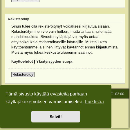
Rekisteröidy
Sinun tulee olla rekisteröitynyt voidaksesi kirjautua sisään.
Rekisteröityminen vie vain hetken, mutta antaa sinulle lisää
mahdollisuuksia. Sivuston ylläpitäjä voi myös antaa
erityisoikeuksia rekisteröityneille käyttäjille. Muista lukea
käyttöehtomme ja siihen liittyvät käytännöt ennen kirjautumista.
Muista myös lukea keskustelufoorumin säännöt.
Käyttöehdot
|
Yksityisyyden suoja
Rekisteröidy
Tämä sivusto käyttää evästeitä parhaan
Etusivu
Viesti Ylläpidolle
Kaikki ajat ovat
UTC+03:00
käyttäjäkokemuksen varmistamiseksi.
Lue lisää
Keskustelufoorumin ohjelmisto
phpBB
® Forum Software © phpBB Limited
Käännös: phpBB Suomi (lurttinen, harritapio, Pettis)
Style: Green-Style-Slim by Joyce&Luna
phpBB-Style-Design
Selvä!
Yksityisyys
|
Ehdot