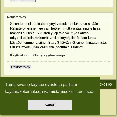
Rekisteröidy
Sinun tulee olla rekisteröitynyt voidaksesi kirjautua sisään.
Rekisteröityminen vie vain hetken, mutta antaa sinulle lisää
mahdollisuuksia. Sivuston ylläpitäjä voi myös antaa
erityisoikeuksia rekisteröityneille käyttäjille. Muista lukea
käyttöehtomme ja siihen liittyvät käytännöt ennen kirjautumista.
Muista myös lukea keskustelufoorumin säännöt.
Käyttöehdot
|
Yksityisyyden suoja
Rekisteröidy
Tämä sivusto käyttää evästeitä parhaan
Etusivu
Viesti Ylläpidolle
Kaikki ajat ovat
UTC+03:00
käyttäjäkokemuksen varmistamiseksi.
Lue lisää
Keskustelufoorumin ohjelmisto
phpBB
® Forum Software © phpBB Limited
Käännös: phpBB Suomi (lurttinen, harritapio, Pettis)
Style: Green-Style-Slim by Joyce&Luna
phpBB-Style-Design
Selvä!
Yksityisyys
|
Ehdot