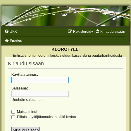
UKK
Rekisteröidy
Kirjaudu sisään
Etusivu
KLOROFYLLI
Entistä ehompi foorumi keskusteluun kasveista ja puutarhanhoidosta
Kirjaudu sisään
Käyttäjätunnus:
Salasana:
Unohdin salasanani
Muista minut
Piilota käyttäjätunnukseni tällä kertaa