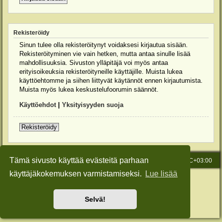
Rekisteröidy
Sinun tulee olla rekisteröitynyt voidaksesi kirjautua sisään.
Rekisteröityminen vie vain hetken, mutta antaa sinulle lisää
mahdollisuuksia. Sivuston ylläpitäjä voi myös antaa
erityisoikeuksia rekisteröityneille käyttäjille. Muista lukea
käyttöehtomme ja siihen liittyvät käytännöt ennen kirjautumista.
Muista myös lukea keskustelufoorumin säännöt.
Käyttöehdot
|
Yksityisyyden suoja
Rekisteröidy
Tämä sivusto käyttää evästeitä parhaan
Etusivu
Viesti Ylläpidolle
Kaikki ajat ovat
UTC+03:00
käyttäjäkokemuksen varmistamiseksi.
Lue lisää
Keskustelufoorumin ohjelmisto
phpBB
® Forum Software © phpBB Limited
Käännös: phpBB Suomi (lurttinen, harritapio, Pettis)
Style: Green-Style-Slim by Joyce&Luna
phpBB-Style-Design
Selvä!
Yksityisyys
|
Ehdot