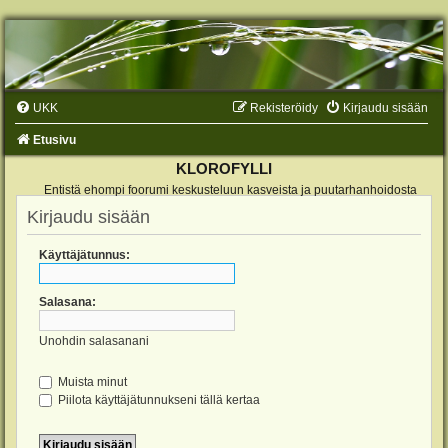
UKK
Rekisteröidy
Kirjaudu sisään
Etusivu
KLOROFYLLI
Entistä ehompi foorumi keskusteluun kasveista ja puutarhanhoidosta
Kirjaudu sisään
Käyttäjätunnus:
Salasana:
Unohdin salasanani
Muista minut
Piilota käyttäjätunnukseni tällä kertaa