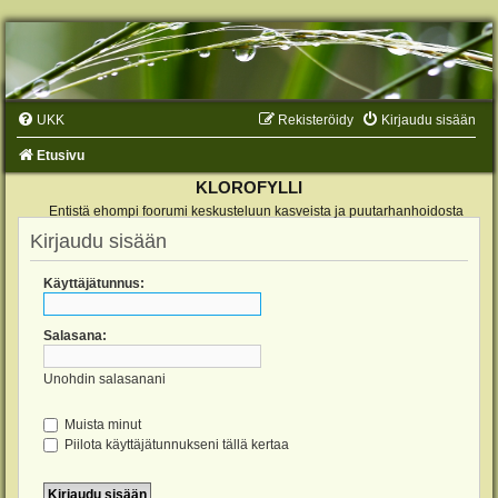
UKK
Rekisteröidy
Kirjaudu sisään
Etusivu
KLOROFYLLI
Entistä ehompi foorumi keskusteluun kasveista ja puutarhanhoidosta
Kirjaudu sisään
Käyttäjätunnus:
Salasana:
Unohdin salasanani
Muista minut
Piilota käyttäjätunnukseni tällä kertaa