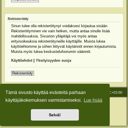
Rekisteröidy
Sinun tulee olla rekisteröitynyt voidaksesi kirjautua sisään.
Rekisteröityminen vie vain hetken, mutta antaa sinulle lisää
mahdollisuuksia. Sivuston ylläpitäjä voi myös antaa
erityisoikeuksia rekisteröityneille käyttäjille. Muista lukea
käyttöehtomme ja siihen liittyvät käytännöt ennen kirjautumista.
Muista myös lukea keskustelufoorumin säännöt.
Käyttöehdot
|
Yksityisyyden suoja
Rekisteröidy
Tämä sivusto käyttää evästeitä parhaan
Etusivu
Viesti Ylläpidolle
Kaikki ajat ovat
UTC+03:00
käyttäjäkokemuksen varmistamiseksi.
Lue lisää
Keskustelufoorumin ohjelmisto
phpBB
® Forum Software © phpBB Limited
Käännös: phpBB Suomi (lurttinen, harritapio, Pettis)
Style: Green-Style-Slim by Joyce&Luna
phpBB-Style-Design
Selvä!
Yksityisyys
|
Ehdot