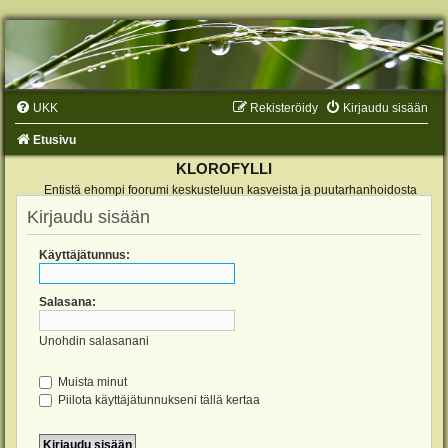
UKK
Rekisteröidy
Kirjaudu sisään
Etusivu
KLOROFYLLI
Entistä ehompi foorumi keskusteluun kasveista ja puutarhanhoidosta
Kirjaudu sisään
Käyttäjätunnus:
Salasana:
Unohdin salasanani
Muista minut
Piilota käyttäjätunnukseni tällä kertaa