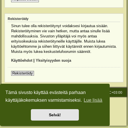
Rekisteröidy
Sinun tulee olla rekisteröitynyt voidaksesi kirjautua sisään.
Rekisteröityminen vie vain hetken, mutta antaa sinulle lisää
mahdollisuuksia. Sivuston ylläpitäjä voi myös antaa
erityisoikeuksia rekisteröityneille käyttäjille. Muista lukea
käyttöehtomme ja siihen liittyvät käytännöt ennen kirjautumista.
Muista myös lukea keskustelufoorumin säännöt.
Käyttöehdot
|
Yksityisyyden suoja
Rekisteröidy
Tämä sivusto käyttää evästeitä parhaan
Etusivu
Viesti Ylläpidolle
Kaikki ajat ovat
UTC+03:00
käyttäjäkokemuksen varmistamiseksi.
Lue lisää
Keskustelufoorumin ohjelmisto
phpBB
® Forum Software © phpBB Limited
Käännös: phpBB Suomi (lurttinen, harritapio, Pettis)
Style: Green-Style-Slim by Joyce&Luna
phpBB-Style-Design
Selvä!
Yksityisyys
|
Ehdot