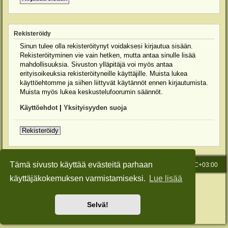
Rekisteröidy
Sinun tulee olla rekisteröitynyt voidaksesi kirjautua sisään.
Rekisteröityminen vie vain hetken, mutta antaa sinulle lisää
mahdollisuuksia. Sivuston ylläpitäjä voi myös antaa
erityisoikeuksia rekisteröityneille käyttäjille. Muista lukea
käyttöehtomme ja siihen liittyvät käytännöt ennen kirjautumista.
Muista myös lukea keskustelufoorumin säännöt.
Käyttöehdot
|
Yksityisyyden suoja
Rekisteröidy
Tämä sivusto käyttää evästeitä parhaan
Etusivu
Viesti Ylläpidolle
Kaikki ajat ovat
UTC+03:00
käyttäjäkokemuksen varmistamiseksi.
Lue lisää
Keskustelufoorumin ohjelmisto
phpBB
® Forum Software © phpBB Limited
Käännös: phpBB Suomi (lurttinen, harritapio, Pettis)
Style: Green-Style-Slim by Joyce&Luna
phpBB-Style-Design
Selvä!
Yksityisyys
|
Ehdot