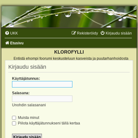
UKK
Rekisteröidy
Kirjaudu sisään
Etusivu
KLOROFYLLI
Entistä ehompi foorumi keskusteluun kasveista ja puutarhanhoidosta
Kirjaudu sisään
Käyttäjätunnus:
Salasana:
Unohdin salasanani
Muista minut
Piilota käyttäjätunnukseni tällä kertaa