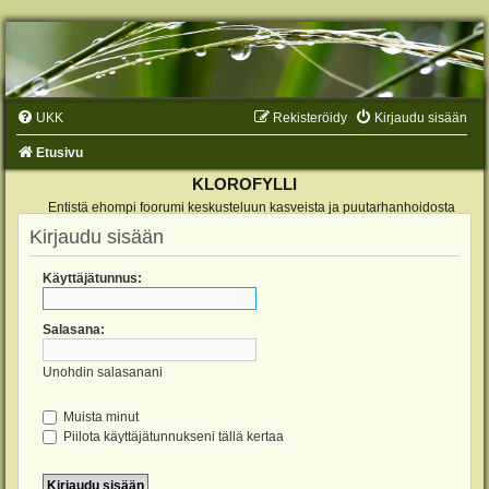
UKK
Rekisteröidy
Kirjaudu sisään
Etusivu
KLOROFYLLI
Entistä ehompi foorumi keskusteluun kasveista ja puutarhanhoidosta
Kirjaudu sisään
Käyttäjätunnus:
Salasana:
Unohdin salasanani
Muista minut
Piilota käyttäjätunnukseni tällä kertaa