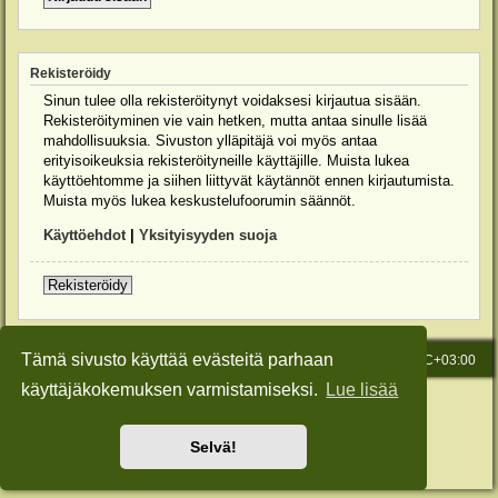
Rekisteröidy
Sinun tulee olla rekisteröitynyt voidaksesi kirjautua sisään.
Rekisteröityminen vie vain hetken, mutta antaa sinulle lisää
mahdollisuuksia. Sivuston ylläpitäjä voi myös antaa
erityisoikeuksia rekisteröityneille käyttäjille. Muista lukea
käyttöehtomme ja siihen liittyvät käytännöt ennen kirjautumista.
Muista myös lukea keskustelufoorumin säännöt.
Käyttöehdot
|
Yksityisyyden suoja
Rekisteröidy
Tämä sivusto käyttää evästeitä parhaan
Etusivu
Viesti Ylläpidolle
Kaikki ajat ovat
UTC+03:00
käyttäjäkokemuksen varmistamiseksi.
Lue lisää
Keskustelufoorumin ohjelmisto
phpBB
® Forum Software © phpBB Limited
Käännös: phpBB Suomi (lurttinen, harritapio, Pettis)
Style: Green-Style-Slim by Joyce&Luna
phpBB-Style-Design
Selvä!
Yksityisyys
|
Ehdot