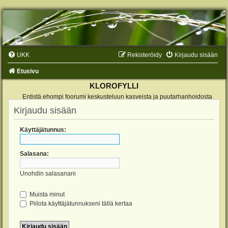
UKK
Rekisteröidy
Kirjaudu sisään
Etusivu
KLOROFYLLI
Entistä ehompi foorumi keskusteluun kasveista ja puutarhanhoidosta
Kirjaudu sisään
Käyttäjätunnus:
Salasana:
Unohdin salasanani
Muista minut
Piilota käyttäjätunnukseni tällä kertaa