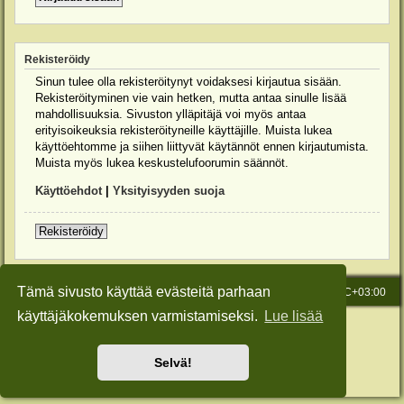
Rekisteröidy
Sinun tulee olla rekisteröitynyt voidaksesi kirjautua sisään.
Rekisteröityminen vie vain hetken, mutta antaa sinulle lisää
mahdollisuuksia. Sivuston ylläpitäjä voi myös antaa
erityisoikeuksia rekisteröityneille käyttäjille. Muista lukea
käyttöehtomme ja siihen liittyvät käytännöt ennen kirjautumista.
Muista myös lukea keskustelufoorumin säännöt.
Käyttöehdot
|
Yksityisyyden suoja
Rekisteröidy
Tämä sivusto käyttää evästeitä parhaan
Etusivu
Viesti Ylläpidolle
Kaikki ajat ovat
UTC+03:00
käyttäjäkokemuksen varmistamiseksi.
Lue lisää
Keskustelufoorumin ohjelmisto
phpBB
® Forum Software © phpBB Limited
Käännös: phpBB Suomi (lurttinen, harritapio, Pettis)
Style: Green-Style-Slim by Joyce&Luna
phpBB-Style-Design
Selvä!
Yksityisyys
|
Ehdot