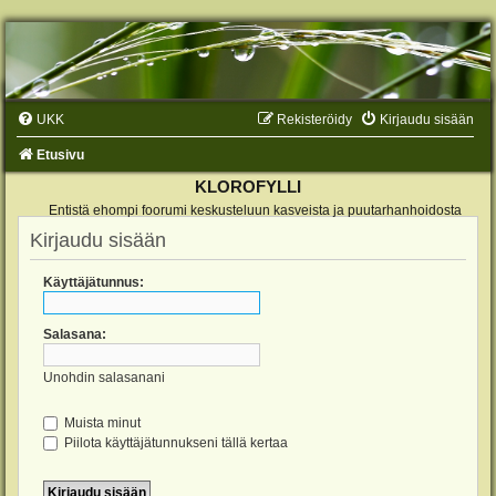
UKK
Rekisteröidy
Kirjaudu sisään
Etusivu
KLOROFYLLI
Entistä ehompi foorumi keskusteluun kasveista ja puutarhanhoidosta
Kirjaudu sisään
Käyttäjätunnus:
Salasana:
Unohdin salasanani
Muista minut
Piilota käyttäjätunnukseni tällä kertaa