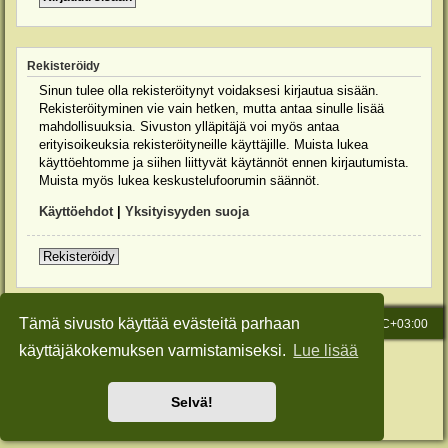
Rekisteröidy
Sinun tulee olla rekisteröitynyt voidaksesi kirjautua sisään.
Rekisteröityminen vie vain hetken, mutta antaa sinulle lisää
mahdollisuuksia. Sivuston ylläpitäjä voi myös antaa
erityisoikeuksia rekisteröityneille käyttäjille. Muista lukea
käyttöehtomme ja siihen liittyvät käytännöt ennen kirjautumista.
Muista myös lukea keskustelufoorumin säännöt.
Käyttöehdot
|
Yksityisyyden suoja
Rekisteröidy
Tämä sivusto käyttää evästeitä parhaan
Etusivu
Viesti Ylläpidolle
Kaikki ajat ovat
UTC+03:00
käyttäjäkokemuksen varmistamiseksi.
Lue lisää
Keskustelufoorumin ohjelmisto
phpBB
® Forum Software © phpBB Limited
Käännös: phpBB Suomi (lurttinen, harritapio, Pettis)
Style: Green-Style-Slim by Joyce&Luna
phpBB-Style-Design
Selvä!
Yksityisyys
|
Ehdot