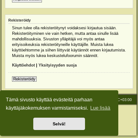
Rekisteröidy
Sinun tulee olla rekisteröitynyt voidaksesi kirjautua sisään.
Rekisteröityminen vie vain hetken, mutta antaa sinulle lisää
mahdollisuuksia. Sivuston ylläpitäjä voi myös antaa
erityisoikeuksia rekisteröityneille käyttäjille. Muista lukea
käyttöehtomme ja siihen liittyvät käytännöt ennen kirjautumista.
Muista myös lukea keskustelufoorumin säännöt.
Käyttöehdot
|
Yksityisyyden suoja
Rekisteröidy
Tämä sivusto käyttää evästeitä parhaan
Etusivu
Viesti Ylläpidolle
Kaikki ajat ovat
UTC+03:00
käyttäjäkokemuksen varmistamiseksi.
Lue lisää
Keskustelufoorumin ohjelmisto
phpBB
® Forum Software © phpBB Limited
Käännös: phpBB Suomi (lurttinen, harritapio, Pettis)
Style: Green-Style-Slim by Joyce&Luna
phpBB-Style-Design
Selvä!
Yksityisyys
|
Ehdot