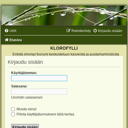
UKK
Rekisteröidy
Kirjaudu sisään
Etusivu
KLOROFYLLI
Entistä ehompi foorumi keskusteluun kasveista ja puutarhanhoidosta
Kirjaudu sisään
Käyttäjätunnus:
Salasana:
Unohdin salasanani
Muista minut
Piilota käyttäjätunnukseni tällä kertaa