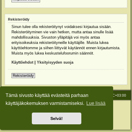
Rekisteröidy
Sinun tulee olla rekisteröitynyt voidaksesi kirjautua sisään.
Rekisteröityminen vie vain hetken, mutta antaa sinulle lisää
mahdollisuuksia. Sivuston ylläpitäjä voi myös antaa
erityisoikeuksia rekisteröityneille käyttäjille. Muista lukea
käyttöehtomme ja siihen liittyvät käytännöt ennen kirjautumista.
Muista myös lukea keskustelufoorumin säännöt.
Käyttöehdot
|
Yksityisyyden suoja
Rekisteröidy
Tämä sivusto käyttää evästeitä parhaan
Etusivu
Viesti Ylläpidolle
Kaikki ajat ovat
UTC+03:00
käyttäjäkokemuksen varmistamiseksi.
Lue lisää
Keskustelufoorumin ohjelmisto
phpBB
® Forum Software © phpBB Limited
Käännös: phpBB Suomi (lurttinen, harritapio, Pettis)
Style: Green-Style-Slim by Joyce&Luna
phpBB-Style-Design
Selvä!
Yksityisyys
|
Ehdot