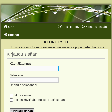
UKK
Rekisteröidy
Kirjaudu sisään
Etusivu
KLOROFYLLI
Entistä ehompi foorumi keskusteluun kasveista ja puutarhanhoidosta
Kirjaudu sisään
Käyttäjätunnus:
Salasana:
Unohdin salasanani
Muista minut
Piilota käyttäjätunnukseni tällä kertaa