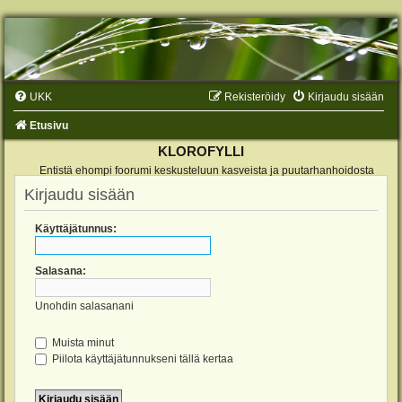
UKK
Rekisteröidy
Kirjaudu sisään
Etusivu
KLOROFYLLI
Entistä ehompi foorumi keskusteluun kasveista ja puutarhanhoidosta
Kirjaudu sisään
Käyttäjätunnus:
Salasana:
Unohdin salasanani
Muista minut
Piilota käyttäjätunnukseni tällä kertaa