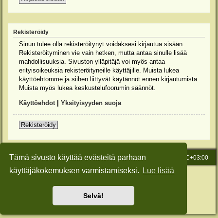
Rekisteröidy
Sinun tulee olla rekisteröitynyt voidaksesi kirjautua sisään.
Rekisteröityminen vie vain hetken, mutta antaa sinulle lisää
mahdollisuuksia. Sivuston ylläpitäjä voi myös antaa
erityisoikeuksia rekisteröityneille käyttäjille. Muista lukea
käyttöehtomme ja siihen liittyvät käytännöt ennen kirjautumista.
Muista myös lukea keskustelufoorumin säännöt.
Käyttöehdot
|
Yksityisyyden suoja
Rekisteröidy
Tämä sivusto käyttää evästeitä parhaan
Etusivu
Viesti Ylläpidolle
Kaikki ajat ovat
UTC+03:00
käyttäjäkokemuksen varmistamiseksi.
Lue lisää
Keskustelufoorumin ohjelmisto
phpBB
® Forum Software © phpBB Limited
Käännös: phpBB Suomi (lurttinen, harritapio, Pettis)
Style: Green-Style-Slim by Joyce&Luna
phpBB-Style-Design
Selvä!
Yksityisyys
|
Ehdot