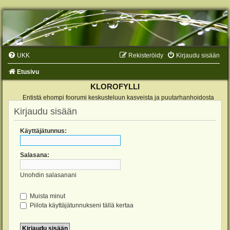
UKK
Rekisteröidy
Kirjaudu sisään
Etusivu
KLOROFYLLI
Entistä ehompi foorumi keskusteluun kasveista ja puutarhanhoidosta
Kirjaudu sisään
Käyttäjätunnus:
Salasana:
Unohdin salasanani
Muista minut
Piilota käyttäjätunnukseni tällä kertaa