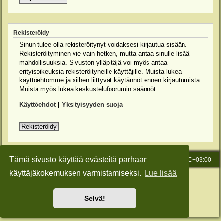
Rekisteröidy
Sinun tulee olla rekisteröitynyt voidaksesi kirjautua sisään.
Rekisteröityminen vie vain hetken, mutta antaa sinulle lisää
mahdollisuuksia. Sivuston ylläpitäjä voi myös antaa
erityisoikeuksia rekisteröityneille käyttäjille. Muista lukea
käyttöehtomme ja siihen liittyvät käytännöt ennen kirjautumista.
Muista myös lukea keskustelufoorumin säännöt.
Käyttöehdot
|
Yksityisyyden suoja
Rekisteröidy
Tämä sivusto käyttää evästeitä parhaan
Etusivu
Viesti Ylläpidolle
Kaikki ajat ovat
UTC+03:00
käyttäjäkokemuksen varmistamiseksi.
Lue lisää
Keskustelufoorumin ohjelmisto
phpBB
® Forum Software © phpBB Limited
Käännös: phpBB Suomi (lurttinen, harritapio, Pettis)
Style: Green-Style-Slim by Joyce&Luna
phpBB-Style-Design
Selvä!
Yksityisyys
|
Ehdot