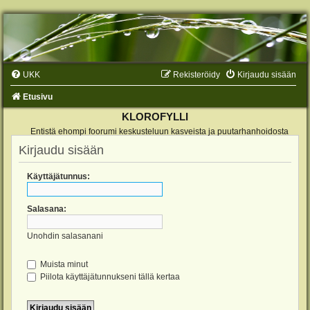
UKK
Rekisteröidy
Kirjaudu sisään
Etusivu
KLOROFYLLI
Entistä ehompi foorumi keskusteluun kasveista ja puutarhanhoidosta
Kirjaudu sisään
Käyttäjätunnus:
Salasana:
Unohdin salasanani
Muista minut
Piilota käyttäjätunnukseni tällä kertaa