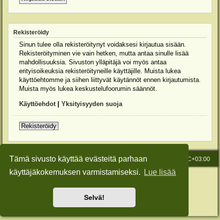
Rekisteröidy
Sinun tulee olla rekisteröitynyt voidaksesi kirjautua sisään.
Rekisteröityminen vie vain hetken, mutta antaa sinulle lisää
mahdollisuuksia. Sivuston ylläpitäjä voi myös antaa
erityisoikeuksia rekisteröityneille käyttäjille. Muista lukea
käyttöehtomme ja siihen liittyvät käytännöt ennen kirjautumista.
Muista myös lukea keskustelufoorumin säännöt.
Käyttöehdot
|
Yksityisyyden suoja
Rekisteröidy
Tämä sivusto käyttää evästeitä parhaan
Etusivu
Viesti Ylläpidolle
Kaikki ajat ovat
UTC+03:00
käyttäjäkokemuksen varmistamiseksi.
Lue lisää
Keskustelufoorumin ohjelmisto
phpBB
® Forum Software © phpBB Limited
Käännös: phpBB Suomi (lurttinen, harritapio, Pettis)
Style: Green-Style-Slim by Joyce&Luna
phpBB-Style-Design
Selvä!
Yksityisyys
|
Ehdot