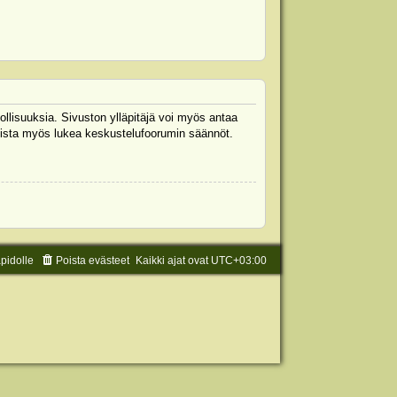
ollisuuksia. Sivuston ylläpitäjä voi myös antaa
 Muista myös lukea keskustelufoorumin säännöt.
äpidolle
Poista evästeet
Kaikki ajat ovat
UTC+03:00