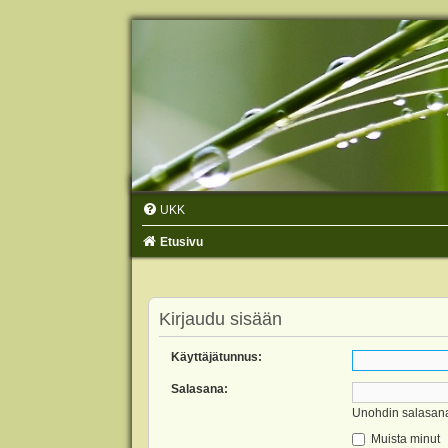
UKK
Etusivu
Kirjaudu sisään
Käyttäjätunnus:
Salasana:
Unohdin salasan
Muista minut