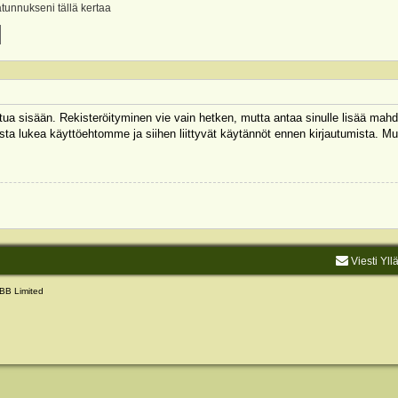
ätunnukseni tällä kertaa
autua sisään. Rekisteröityminen vie vain hetken, mutta antaa sinulle lisää mahd
 Muista lukea käyttöehtomme ja siihen liittyvät käytännöt ennen kirjautumista.
Viesti Yll
BB Limited