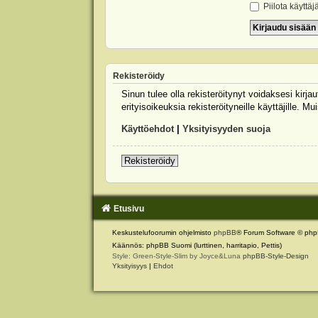
Piilota käyttäj
Rekisteröidy
Sinun tulee olla rekisteröitynyt voidaksesi kirj
erityisoikeuksia rekisteröityneille käyttäjille.
Käyttöehdot
|
Yksityisyyden suoja
Rekisteröidy
Etusivu
Keskustelufoorumin ohjelmisto
phpBB
® Forum Software © php
Käännös: phpBB Suomi (lurttinen, harritapio, Pettis)
Style: Green-Style-Slim by Joyce&Luna
phpBB-Style-Design
Yksityisyys
|
Ehdot