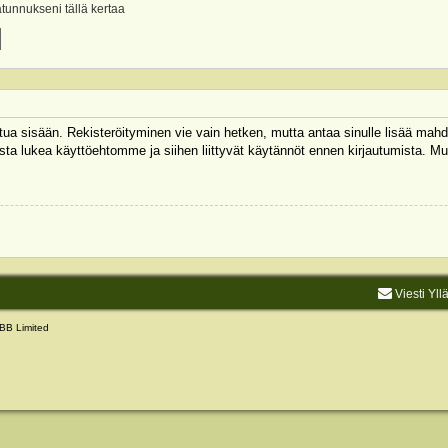
ätunnukseni tällä kertaa
autua sisään. Rekisteröityminen vie vain hetken, mutta antaa sinulle lisää mahd
 Muista lukea käyttöehtomme ja siihen liittyvät käytännöt ennen kirjautumista.
Viesti Yll
BB Limited