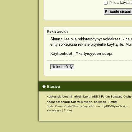
Piilota käyttäj
Rekisteröidy
Sinun tulee olla rekisteröitynyt voidaksesi kirj
erityisoikeuksia rekisteröityneille käyttäjille.
Käyttöehdot
|
Yksityisyyden suoja
Rekisteröidy
Etusivu
Keskustelufoorumin ohjelmisto
phpBB
® Forum Software © php
Käännös: phpBB Suomi (lurttinen, harritapio, Pettis)
Style: Green-Style-Slim by Joyce&Luna
phpBB-Style-Design
Yksityisyys
|
Ehdot