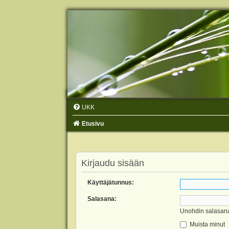
UKK
Etusivu
Kirjaudu sisään
Käyttäjätunnus:
Salasana:
Unohdin salasan
Muista minut