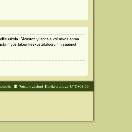
ollisuuksia. Sivuston ylläpitäjä voi myös antaa
 Muista myös lukea keskustelufoorumin säännöt.
äpidolle
Poista evästeet
Kaikki ajat ovat
UTC+03:00